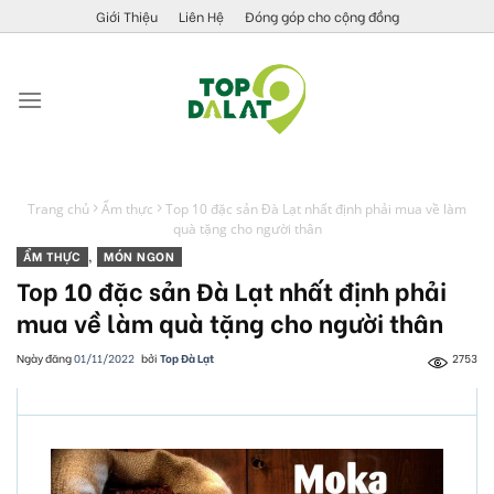
Skip
Giới Thiệu
Liên Hệ
Đóng góp cho cộng đồng
to
content
Trang chủ
Ẩm thực
Top 10 đặc sản Đà Lạt nhất định phải mua về làm
quà tặng cho người thân
ẨM THỰC
,
MÓN NGON
Top 10 đặc sản Đà Lạt nhất định phải
mua về làm quà tặng cho người thân
Ngày đăng
01/11/2022
bởi
Top Đà Lạt
2753