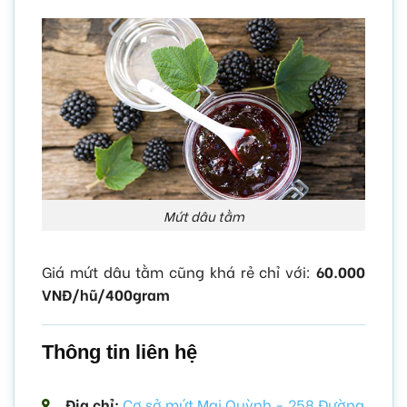
Mứt dâu tằm
Giá mứt dâu tằm cũng khá rẻ chỉ với:
60.000
VNĐ/hũ/400gram
Thông tin liên hệ
Địa chỉ:
Cơ sở mứt Mai Quỳnh - 258 Đường