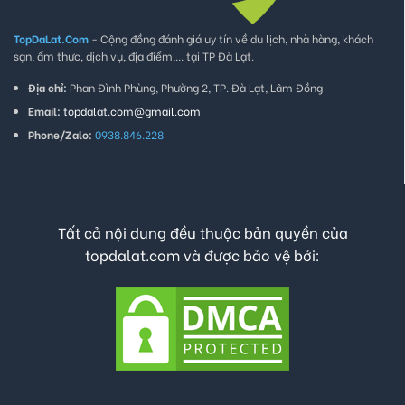
TopDaLat.Com
- Cộng đồng đánh giá uy tín về du lịch, nhà hàng, khách
sạn, ẩm thực, dịch vụ, địa điểm,... tại TP Đà Lạt.
Địa chỉ:
Phan Đình Phùng, Phường 2, TP. Đà Lạt, Lâm Đồng
Email:
topdalat.com@gmail.com
Phone/Zalo:
0938.846.228
Tất cả nội dung đều thuộc bản quyền của
topdalat.com và được bảo vệ bởi: