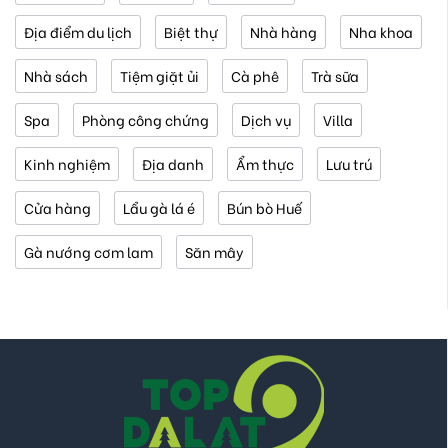
Địa điểm du lịch
Biệt thự
Nhà hàng
Nha khoa
Nhà sách
Tiệm giặt ủi
Cà phê
Trà sữa
Spa
Phòng công chứng
Dịch vụ
Villa
Kinh nghiệm
Địa danh
Ẩm thực
Lưu trú
Cửa hàng
Lẩu gà lá é
Bún bò Huế
Gà nướng cơm lam
Săn mây