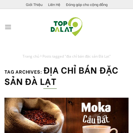
Skip
Giới Thiệu
Liên Hệ
Đóng góp cho cộng đồng
to
content
Trang chủ
Posts tagged "địa chỉ bán đặc sản Đà Lạt"
ĐỊA CHỈ BÁN ĐẶC
TAG ARCHIVES:
SẢN ĐÀ LẠT