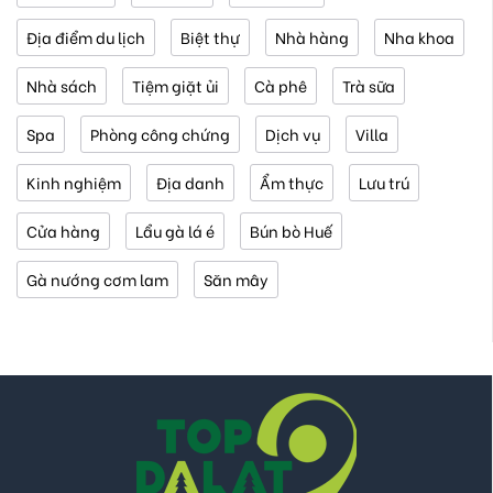
Địa điểm du lịch
Biệt thự
Nhà hàng
Nha khoa
Nhà sách
Tiệm giặt ủi
Cà phê
Trà sữa
Spa
Phòng công chứng
Dịch vụ
Villa
Kinh nghiệm
Địa danh
Ẩm thực
Lưu trú
Cửa hàng
Lẩu gà lá é
Bún bò Huế
Gà nướng cơm lam
Săn mây