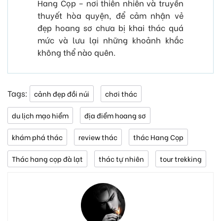
Hang Cọp – nơi thiên nhiên và truyền
thuyết hòa quyện, để cảm nhận vẻ
đẹp hoang sơ chưa bị khai thác quá
mức và lưu lại những khoảnh khắc
không thể nào quên.
Tags:
cảnh đẹp đồi núi
chơi thác
du lịch mạo hiểm
địa điểm hoang sơ
khám phá thác
review thác
thác Hang Cọp
Thác hang cọp đà lạt
thác tự nhiên
tour trekking