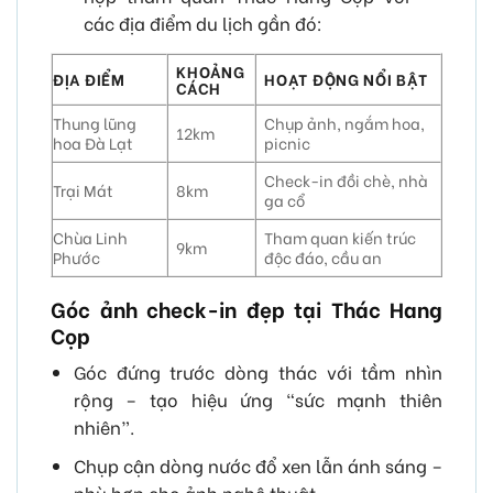
các địa điểm du lịch gần đó:
KHOẢNG
ĐỊA ĐIỂM
HOẠT ĐỘNG NỔI BẬT
CÁCH
Thung lũng
Chụp ảnh, ngắm hoa,
12km
hoa Đà Lạt
picnic
Check-in đồi chè, nhà
Trại Mát
8km
ga cổ
Chùa Linh
Tham quan kiến trúc
9km
Phước
độc đáo, cầu an
Góc ảnh check-in đẹp tại Thác Hang
Cọp
Góc đứng trước dòng thác với tầm nhìn
rộng – tạo hiệu ứng “sức mạnh thiên
nhiên”.
Chụp cận dòng nước đổ xen lẫn ánh sáng –
phù hợp cho ảnh nghệ thuật.