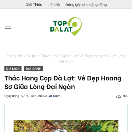
Skip
Giới Thiệu
Liên Hệ
Đóng góp cho cộng đồng
to
content
Trang chủ
Du lịch
Thác Hang Cọp Đà Lạt: Vẻ Đẹp Hoang Sơ Giữa Lòng
Đại Ngàn
DU LỊCH
,
ĐỊA DANH
Thác Hang Cọp Đà Lạt: Vẻ Đẹp Hoang
Sơ Giữa Lòng Đại Ngàn
Ngày đăng
09/07/2025
bởi
Đà Lạt Team
755