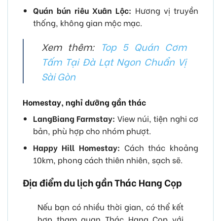
Quán bún riêu Xuân Lộc:
Hương vị truyền
thống, không gian mộc mạc.
Xem thêm:
Top 5 Quán Cơm
Tấm Tại Đà Lạt Ngon Chuẩn Vị
Sài Gòn
Homestay, nghỉ dưỡng gần thác
LangBiang Farmstay:
View núi, tiện nghi cơ
bản, phù hợp cho nhóm phượt.
Happy Hill Homestay:
Cách thác khoảng
10km, phong cách thiên nhiên, sạch sẽ.
Địa điểm du lịch gần Thác Hang Cọp
Nếu bạn có nhiều thời gian, có thể kết
hợp tham quan Thác Hang Cọp với