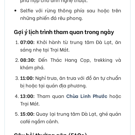
Selfie với rừng thông phía sau hoặc trên
những phiến đá rêu phong.
Gợi ý lịch trình tham quan trong ngày
07:00:
Khởi hành từ trung tâm Đà Lạt, ăn
sáng nhẹ tại Trại Mát.
08:30:
Đến Thác Hang Cọp, trekking và
khám phá.
11:00:
Nghỉ trưa, ăn trưa với đồ ăn tự chuẩn
bị hoặc tại quán địa phương.
13:00:
Tham quan
Chùa Linh Phước
hoặc
Trại Mát.
15:00:
Quay lại trung tâm Đà Lạt, ghé quán
café ngắm cảnh.
Câu hỏi thường gặp (FAQs)