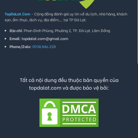
TopDaLat.Com
- Cộng đồng đánh giá uy tín về du lịch, nhà hàng, khách
sạn, ẩm thực, dịch vụ, địa điểm,... tại TP Đà Lạt.
Địa chỉ:
Phan Đình Phùng, Phường 2, TP. Đà Lạt, Lâm Đồng
Email:
topdalat.com@gmail.com
Phone/Zalo:
0938.846.228
Tất cả nội dung đều thuộc bản quyền của
topdalat.com và được bảo vệ bởi: