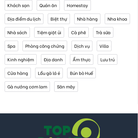
Khách sạn
Quán ăn
Homestay
Địa điểm du lịch
Biệt thự
Nhà hàng
Nha khoa
Nhà sách
Tiệm giặt ủi
Cà phê
Trà sữa
Spa
Phòng công chứng
Dịch vụ
Villa
Kinh nghiệm
Địa danh
Ẩm thực
Lưu trú
Cửa hàng
Lẩu gà lá é
Bún bò Huế
Gà nướng cơm lam
Săn mây