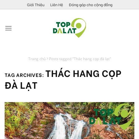
Skip
Giới Thiệu
Liên Hệ
Đóng góp cho cộng đồng
to
content
Trang chủ
Posts tagged "Thác hang cọp đà lạt"
THÁC HANG CỌP
TAG ARCHIVES:
ĐÀ LẠT