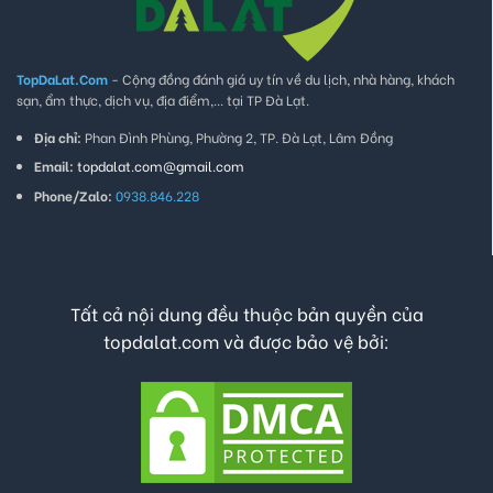
TopDaLat.Com
- Cộng đồng đánh giá uy tín về du lịch, nhà hàng, khách
sạn, ẩm thực, dịch vụ, địa điểm,... tại TP Đà Lạt.
Địa chỉ:
Phan Đình Phùng, Phường 2, TP. Đà Lạt, Lâm Đồng
Email:
topdalat.com@gmail.com
Phone/Zalo:
0938.846.228
Tất cả nội dung đều thuộc bản quyền của
topdalat.com và được bảo vệ bởi: