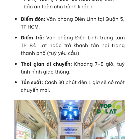
bảo an toàn cho hành khách.
Điểm đón:
Văn phòng Điền Linh tại Quận 5,
TP.HCM.
Điểm trả:
Văn phòng Điền Linh trung tâm
TP. Đà Lạt hoặc trả khách tận nơi trong
thành phố (tuỳ yêu cầu).
Thời gian di chuyển:
Khoảng 7-8 giờ, tuỳ
tình hình giao thông.
Tần suất:
Cách 30 phút đến 1 giờ sẽ có một
chuyến mới.