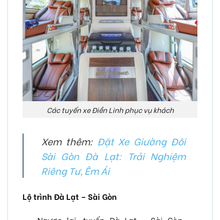
Các tuyến xe Điền Linh phục vụ khách
Xem thêm:
Đặt Xe Giường Đôi
Sài Gòn Đà Lạt: Trải Nghiệm
Riêng Tư, Êm Ái
Lộ trình Đà Lạt – Sài Gòn
Ngược lại, tuyến Đà Lạt – Sài Gòn