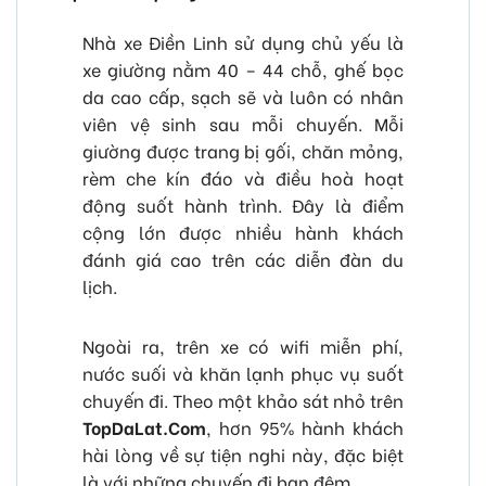
Nhà xe Điền Linh sử dụng chủ yếu là
xe giường nằm 40 – 44 chỗ, ghế bọc
da cao cấp, sạch sẽ và luôn có nhân
viên vệ sinh sau mỗi chuyến. Mỗi
giường được trang bị gối, chăn mỏng,
rèm che kín đáo và điều hoà hoạt
động suốt hành trình. Đây là điểm
cộng lớn được nhiều hành khách
đánh giá cao trên các diễn đàn du
lịch.
Ngoài ra, trên xe có wifi miễn phí,
nước suối và khăn lạnh phục vụ suốt
chuyến đi. Theo một khảo sát nhỏ trên
TopDaLat.Com
, hơn 95% hành khách
hài lòng về sự tiện nghi này, đặc biệt
là với những chuyến đi ban đêm.