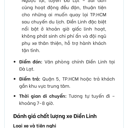
cũng hoạt động đều đặn, thuận tiện
cho những ai muốn quay lại TP.HCM
sau chuyến du lịch. Điền Linh đặc biệt
nổi bật ở khoản giờ giấc linh hoạt,
không phát sinh chi phí ẩn và đội ngũ
phụ xe thân thiện, hỗ trợ hành khách
tận tình.
Điểm đón:
Văn phòng chính Điền Linh tại
Đà Lạt.
Điểm trả:
Quận 5, TP.HCM hoặc trả khách
gần khu vực trung tâm.
Thời gian di chuyển:
Tương tự tuyến đi –
khoảng 7-8 giờ.
Đánh giá chất lượng xe Điền Linh
Loại xe và tiện nghi