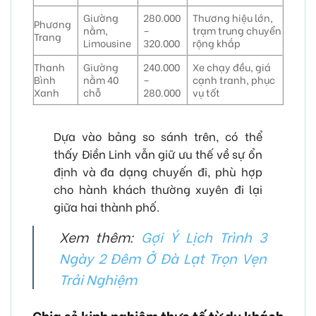
Giường
280.000
Thương hiệu lớn,
Phương
nằm,
–
trạm trung chuyển
Trang
Limousine
320.000
rộng khắp
Thanh
Giường
240.000
Xe chạy đều, giá
Bình
nằm 40
–
cạnh tranh, phục
Xanh
chỗ
280.000
vụ tốt
Dựa vào bảng so sánh trên, có thể
thấy Điền Linh vẫn giữ ưu thế về sự ổn
định và đa dạng chuyến đi, phù hợp
cho hành khách thường xuyên đi lại
giữa hai thành phố.
Xem thêm:
Gợi Ý Lịch Trình 3
Ngày 2 Đêm Ở Đà Lạt Trọn Vẹn
Trải Nghiệm
Chia sẻ kinh nghiệm thực tế từ du khách