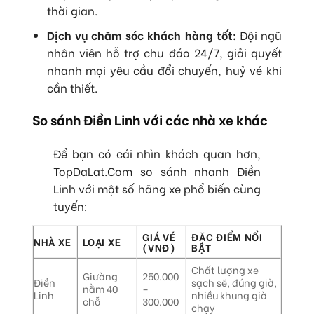
thời gian.
Dịch vụ chăm sóc khách hàng tốt:
Đội ngũ
nhân viên hỗ trợ chu đáo 24/7, giải quyết
nhanh mọi yêu cầu đổi chuyến, huỷ vé khi
cần thiết.
So sánh Điền Linh với các nhà xe khác
Để bạn có cái nhìn khách quan hơn,
TopDaLat.Com so sánh nhanh Điền
Linh với một số hãng xe phổ biến cùng
tuyến:
GIÁ VÉ
ĐẶC ĐIỂM NỔI
NHÀ XE
LOẠI XE
(VNĐ)
BẬT
Chất lượng xe
Giường
250.000
Điền
sạch sẽ, đúng giờ,
nằm 40
–
Linh
nhiều khung giờ
chỗ
300.000
chạy