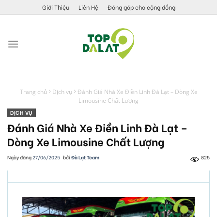
Skip
Giới Thiệu
Liên Hệ
Đóng góp cho cộng đồng
to
content
Trang chủ
Dịch vụ
Đánh Giá Nhà Xe Điền Linh Đà Lạt – Dòng Xe
Limousine Chất Lượng
DỊCH VỤ
Đánh Giá Nhà Xe Điền Linh Đà Lạt –
Dòng Xe Limousine Chất Lượng
Ngày đăng
27/06/2025
bởi
Đà Lạt Team
825