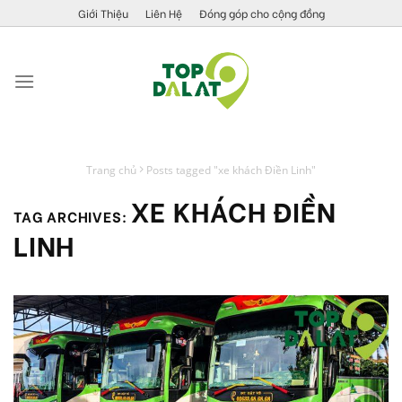
Skip
Giới Thiệu
Liên Hệ
Đóng góp cho cộng đồng
to
content
Trang chủ
Posts tagged "xe khách Điền Linh"
XE KHÁCH ĐIỀN
TAG ARCHIVES:
LINH