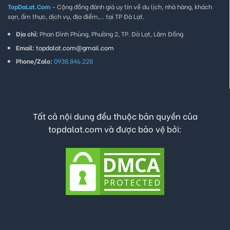
TopDaLat.Com
- Cộng đồng đánh giá uy tín về du lịch, nhà hàng, khách
sạn, ẩm thực, dịch vụ, địa điểm,... tại TP Đà Lạt.
Địa chỉ:
Phan Đình Phùng, Phường 2, TP. Đà Lạt, Lâm Đồng
Email:
topdalat.com@gmail.com
Phone/Zalo:
0938.846.228
Tất cả nội dung đều thuộc bản quyền của
topdalat.com và được bảo vệ bởi: