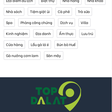
Địa điểm du lịch
Biệt thự
Nhà hàng
Nha khoa
Nhà sách
Tiệm giặt ủi
Cà phê
Trà sữa
Spa
Phòng công chứng
Dịch vụ
Villa
Kinh nghiệm
Địa danh
Ẩm thực
Lưu trú
Cửa hàng
Lẩu gà lá é
Bún bò Huế
Gà nướng cơm lam
Săn mây