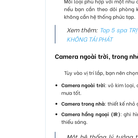
Mỗi loại phù hợp với một nhu c
nếu bạn cần theo dõi phòng 
không cần hệ thống phức tạp.
Xem thêm:
Top 5 spa TR
KHÔNG TÁI PHÁT
Camera ngoài trời, trong nh
Tùy vào vị trí lắp, bạn nên chọn
Camera ngoài trời
: vỏ kim loại
mưa tốt.
Camera trong nhà
: thiết kế nhỏ
Camera hồng ngoại (IR)
: ghi h
thiếu sáng.
Một hệ thống lý tưởng t