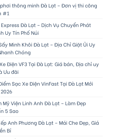
 phơi thông minh Đà Lạt – Đơn vị thi công
n #1
 Express Đà Lạt – Dịch Vụ Chuyển Phát
h Uy Tín Phố Núi
Sấy Minh Khôi Đà Lạt – Địa Chỉ Giặt Ủi Uy
 Nhanh Chóng
e Điện VF3 Tại Đà Lạt: Giá bán, Địa chỉ uy
à Ưu đãi
Điểm Sạc Xe Điện VinFast Tại Đà Lạt Mới
 2026
 Mỹ Viện Linh Anh Đà Lạt – Làm Đẹp
n 5 Sao
Xếp Anh Phương Đà Lạt – Mái Che Đẹp, Giá
ền Bỉ