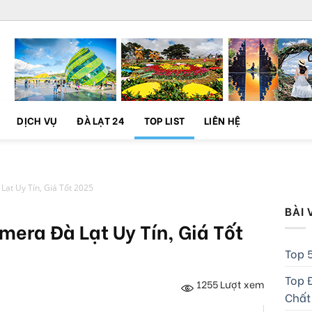
DỊCH VỤ
ĐÀ LẠT 24
TOP LIST
LIÊN HỆ
ạt Uy Tín, Giá Tốt 2025
BÀI 
mera Đà Lạt Uy Tín, Giá Tốt
Top 5
Top Đ
1255
Lượt xem
Chất