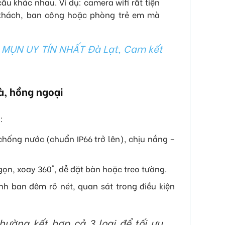
ầu khác nhau. Ví dụ: camera wifi rất tiện
khách, ban công hoặc phòng trẻ em mà
Ị MỤN UY TÍN NHẤT Đà Lạt, Cam kết
à, hồng ngoại
:
, chống nước (chuẩn IP66 trở lên), chịu nắng –
 gọn, xoay 360°, dễ đặt bàn hoặc treo tường.
ình ban đêm rõ nét, quan sát trong điều kiện
hường kết hợp cả 3 loại để tối ưu