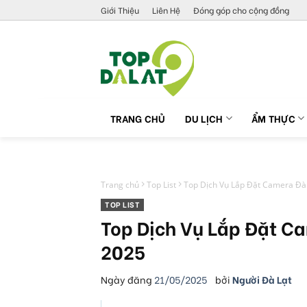
Skip
Giới Thiệu
Liên Hệ
Đóng góp cho cộng đồng
to
content
TRANG CHỦ
DU LỊCH
ẨM THỰC
Trang chủ
Top List
Top Dịch Vụ Lắp Đặt Camera Đà L
TOP LIST
Top Dịch Vụ Lắp Đặt Ca
2025
Ngày đăng
21/05/2025
bởi
Người Đà Lạt