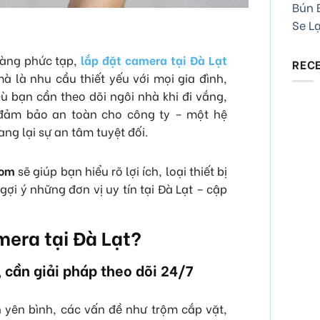
Bún B
Se L
càng phức tạp,
lắp đặt camera tại Đà Lạt
REC
à là nhu cầu thiết yếu với mọi gia đình,
 bạn cần theo dõi ngôi nhà khi đi vắng,
 đảm bảo an toàn cho công ty – một hệ
g lại sự an tâm tuyệt đối.
Com
sẽ giúp bạn hiểu rõ lợi ích, loại thiết bị
gợi ý những đơn vị uy tín tại Đà Lạt – cập
mera tại Đà Lạt?
 cần giải pháp theo dõi 24/7
h yên bình, các vấn đề như trộm cắp vặt,