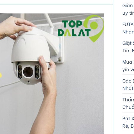
Giàn
uy tí
FUTA
Nhan
Giặt 
Tín,
Mua X
yín v
Các 
Nhất
Thẩm
Chuẩ
Bạt 
Rẻ, B