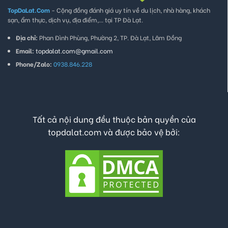
TopDaLat.Com
- Cộng đồng đánh giá uy tín về du lịch, nhà hàng, khách
sạn, ẩm thực, dịch vụ, địa điểm,... tại TP Đà Lạt.
Địa chỉ:
Phan Đình Phùng, Phường 2, TP. Đà Lạt, Lâm Đồng
Email:
topdalat.com@gmail.com
Phone/Zalo:
0938.846.228
Tất cả nội dung đều thuộc bản quyền của
topdalat.com và được bảo vệ bởi: