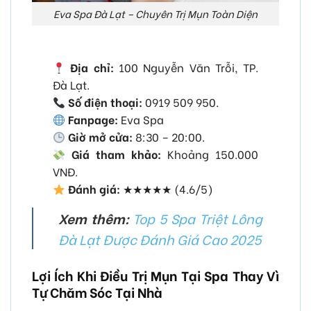
Eva Spa Đà Lạt – Chuyên Trị Mụn Toàn Diện
Địa chỉ:
100 Nguyễn Văn Trỗi, TP.
Đà Lạt.
Số điện thoại:
0919 509 950.
Fanpage:
Eva Spa
Giờ mở cửa:
8:30 – 20:00.
Giá tham khảo:
Khoảng 150.000
VNĐ.
Đánh giá:
★★★★★ (4.6/5)
Xem thêm:
Top 5 Spa Triệt Lông
Đà Lạt Được Đánh Giá Cao 2025
Lợi Ích Khi Điều Trị Mụn Tại Spa Thay Vì
Tự Chăm Sóc Tại Nhà