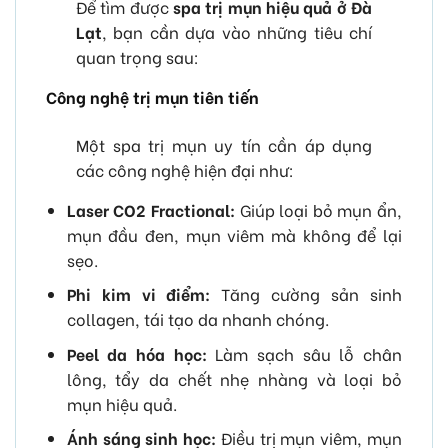
Để tìm được
spa trị mụn hiệu quả ở Đà
Lạt
, bạn cần dựa vào những tiêu chí
quan trọng sau:
Công nghệ trị mụn tiên tiến
Một spa trị mụn uy tín cần áp dụng
các công nghệ hiện đại như:
Laser CO2 Fractional:
Giúp loại bỏ mụn ẩn,
mụn đầu đen, mụn viêm mà không để lại
sẹo.
Phi kim vi điểm:
Tăng cường sản sinh
collagen, tái tạo da nhanh chóng.
Peel da hóa học:
Làm sạch sâu lỗ chân
lông, tẩy da chết nhẹ nhàng và loại bỏ
mụn hiệu quả.
Ánh sáng sinh học:
Điều trị mụn viêm, mụn