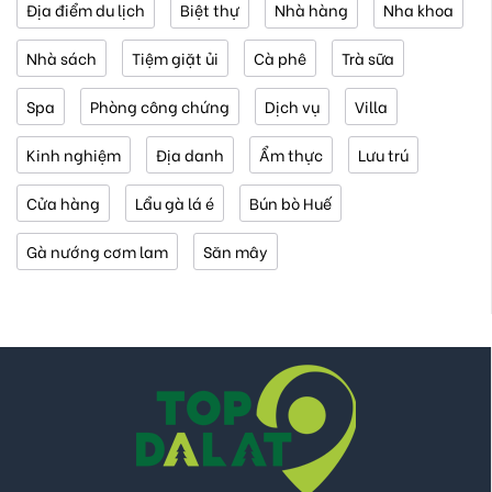
Địa điểm du lịch
Biệt thự
Nhà hàng
Nha khoa
Nhà sách
Tiệm giặt ủi
Cà phê
Trà sữa
Spa
Phòng công chứng
Dịch vụ
Villa
Kinh nghiệm
Địa danh
Ẩm thực
Lưu trú
Cửa hàng
Lẩu gà lá é
Bún bò Huế
Gà nướng cơm lam
Săn mây