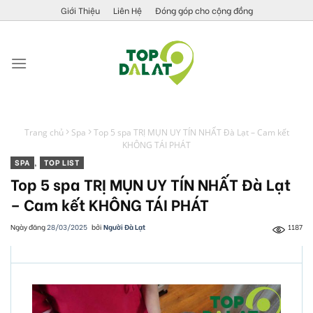
Skip
Giới Thiệu
Liên Hệ
Đóng góp cho cộng đồng
to
content
Trang chủ
Spa
Top 5 spa TRỊ MỤN UY TÍN NHẤT Đà Lạt – Cam kết
KHÔNG TÁI PHÁT
SPA
,
TOP LIST
Top 5 spa TRỊ MỤN UY TÍN NHẤT Đà Lạt
– Cam kết KHÔNG TÁI PHÁT
Ngày đăng
28/03/2025
bởi
Người Đà Lạt
1187