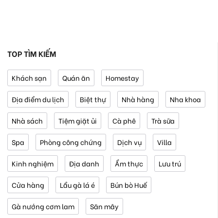
TOP TÌM KIẾM
Khách sạn
Quán ăn
Homestay
Địa điểm du lịch
Biệt thự
Nhà hàng
Nha khoa
Nhà sách
Tiệm giặt ủi
Cà phê
Trà sữa
Spa
Phòng công chứng
Dịch vụ
Villa
Kinh nghiệm
Địa danh
Ẩm thực
Lưu trú
Cửa hàng
Lẩu gà lá é
Bún bò Huế
Gà nướng cơm lam
Săn mây