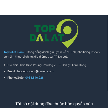
TopDaLat.Com
- Cộng đồng đánh giá uy tín về du lịch, nhà hàng, khách
sạn, ẩm thực, dịch vụ, địa điểm,... tại TP Đà Lạt.
Địa chỉ:
Phan Đình Phùng, Phường 2, TP. Đà Lạt, Lâm Đồng
Email:
topdalat.com@gmail.com
Phone/Zalo:
0938.846.228
Tất cả nội dung đều thuộc bản quyền của