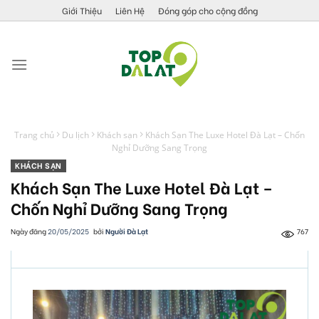
Skip
Giới Thiệu
Liên Hệ
Đóng góp cho cộng đồng
to
content
Trang chủ
Du lịch
Khách sạn
Khách Sạn The Luxe Hotel Đà Lạt – Chốn
Nghỉ Dưỡng Sang Trọng
KHÁCH SẠN
Khách Sạn The Luxe Hotel Đà Lạt –
Chốn Nghỉ Dưỡng Sang Trọng
Ngày đăng
20/05/2025
bởi
Người Đà Lạt
767