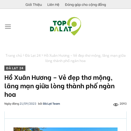
Skip
Giới Thiệu
Liên Hệ
Đóng góp cho cộng đồng
to
content
Trang chủ
Đà Lạt 24
Hồ Xuân Hương – Vẻ đẹp thơ mộng, lãng mạn giữa
lòng thành phố ngàn hoa
ĐÀ LẠT 24
Hồ Xuân Hương – Vẻ đẹp thơ mộng,
lãng mạn giữa lòng thành phố ngàn
hoa
Ngày đăng
21/09/2023
bởi
Đà Lạt Team
2093