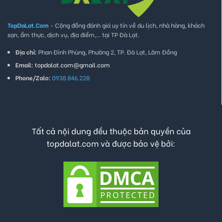
TopDaLat.Com
- Cộng đồng đánh giá uy tín về du lịch, nhà hàng, khách
sạn, ẩm thực, dịch vụ, địa điểm,... tại TP Đà Lạt.
Địa chỉ:
Phan Đình Phùng, Phường 2, TP. Đà Lạt, Lâm Đồng
Email:
topdalat.com@gmail.com
Phone/Zalo:
0938.846.228
Tất cả nội dung đều thuộc bản quyền của
topdalat.com và được bảo vệ bởi: