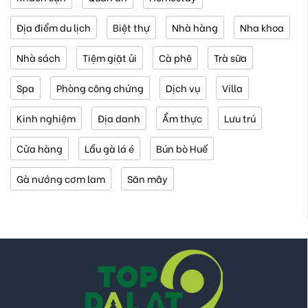
Địa điểm du lịch
Biệt thự
Nhà hàng
Nha khoa
Nhà sách
Tiệm giặt ủi
Cà phê
Trà sữa
Spa
Phòng công chứng
Dịch vụ
Villa
Kinh nghiệm
Địa danh
Ẩm thực
Lưu trú
Cửa hàng
Lẩu gà lá é
Bún bò Huế
Gà nướng cơm lam
Săn mây