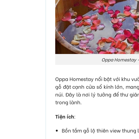
Oppa Homestay –
Oppa Homestay nổi bật với khu vườ
gỗ đặt cạnh cửa sổ kính lớn, mang
núi. Đây là nơi lý tưởng để thư gi
trong lành.
Tiện ích
:
Bồn tắm gỗ lộ thiên view thung 