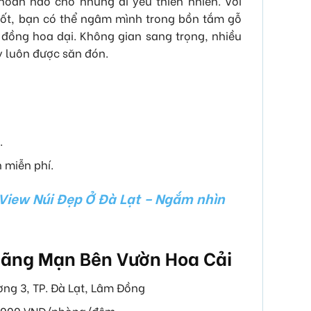
hoàn hảo cho những ai yêu thiên nhiên. Với
suốt, bạn có thể ngâm mình trong bồn tắm gỗ
đồng hoa dại. Không gian sang trọng, nhiều
y luôn được săn đón.
.
 miễn phí.
View Núi Đẹp Ở Đà Lạt – Ngắm nhìn
Lãng Mạn Bên Vườn Hoa Cải
ờng 3, TP. Đà Lạt, Lâm Đồng
00.000 VNĐ/phòng/đêm