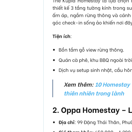
The Kupid Homestay là lựa chọn 
thiết kế 3 tầng tường kính trong 
ấm áp, ngắm rừng thông và cánh 
góc check-in sống ảo khiến nơi đâ
Tiện ích
:
Bồn tắm gỗ view rừng thông.
Quán cà phê, khu BBQ ngoài trời
Dịch vụ setup sinh nhật, cầu hôn
Xem thêm:
10 Homestay 
thiên nhiên trong lành
2. Oppa Homestay – 
Địa chỉ
: 99 Đặng Thái Thân, Phư
Giá tham khảo
: 650.000 – 1.2