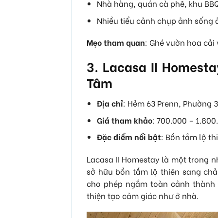
Nhà hàng, quán cà phê, khu BBQ 
Nhiều tiểu cảnh chụp ảnh sống 
Mẹo tham quan
: Ghé vườn hoa cải
3. Lacasa II Homest
Tâm
Địa chỉ
: Hẻm 63 Prenn, Phường 3
Giá tham khảo
: 700.000 – 1.8
Đặc điểm nổi bật
: Bồn tắm lộ th
Lacasa II Homestay là một trong n
sở hữu bồn tắm lộ thiên sang ch
cho phép ngắm toàn cảnh thành ph
thiện tạo cảm giác như ở nhà.