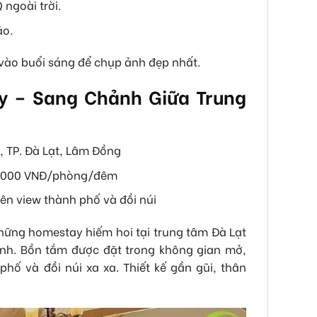
ngoài trời.
ảo.
 vào buổi sáng để chụp ảnh đẹp nhất.
ay – Sang Chảnh Giữa Trung
, TP. Đà Lạt, Lâm Đồng
00.000 VNĐ/phòng/đêm
iên view thành phố và đồi núi
hững homestay hiếm hoi tại trung tâm Đà Lạt
ảnh. Bồn tắm được đặt trong không gian mở,
ố và đồi núi xa xa. Thiết kế gần gũi, thân