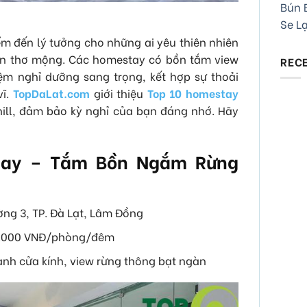
Bún B
Se L
ểm đến lý tưởng cho những ai yêu thiên nhiên
an thơ mộng. Các homestay có bồn tắm view
REC
iệm nghỉ dưỡng sang trọng, kết hợp sự thoải
vĩ.
TopDaLat.com
giới thiệu
Top 10 homestay
ill, đảm bảo kỳ nghỉ của bạn đáng nhớ. Hãy
stay – Tắm Bồn Ngắm Rừng
ờng 3, TP. Đà Lạt, Lâm Đồng
00.000 VNĐ/phòng/đêm
ạnh cửa kính, view rừng thông bạt ngàn