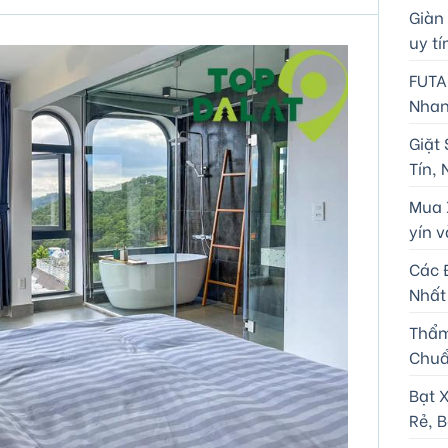
Giàn
uy tí
FUTA
Nhan
Giặt 
Tín,
Mua X
yín v
Các 
Nhất
Thẩm
Chuẩ
Bạt 
Rẻ, B