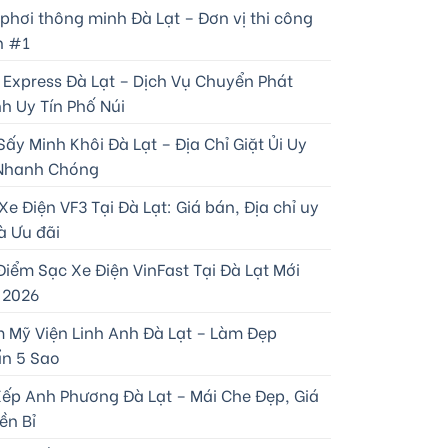
 phơi thông minh Đà Lạt – Đơn vị thi công
n #1
 Express Đà Lạt – Dịch Vụ Chuyển Phát
h Uy Tín Phố Núi
Sấy Minh Khôi Đà Lạt – Địa Chỉ Giặt Ủi Uy
 Nhanh Chóng
e Điện VF3 Tại Đà Lạt: Giá bán, Địa chỉ uy
à Ưu đãi
Điểm Sạc Xe Điện VinFast Tại Đà Lạt Mới
 2026
 Mỹ Viện Linh Anh Đà Lạt – Làm Đẹp
n 5 Sao
Xếp Anh Phương Đà Lạt – Mái Che Đẹp, Giá
ền Bỉ