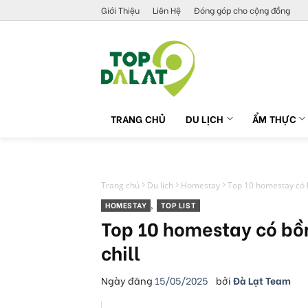
Skip
Giới Thiệu
Liên Hệ
Đóng góp cho cộng đồng
to
content
TRANG CHỦ
DU LỊCH
ẨM THỰC
Trang chủ
Du lịch
Homestay
Top 10 homestay có bồ
HOMESTAY
,
TOP LIST
Top 10 homestay có bồn
chill
Ngày đăng
15/05/2025
bởi
Đà Lạt Team