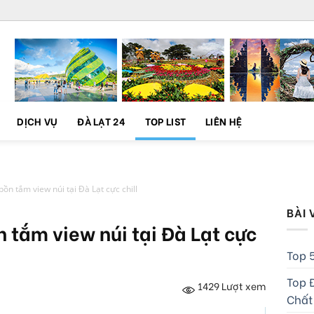
DỊCH VỤ
ĐÀ LẠT 24
TOP LIST
LIÊN HỆ
n tắm view núi tại Đà Lạt cực chill
BÀI 
 tắm view núi tại Đà Lạt cực
Top 5
Top Đ
1429
Lượt xem
Chất