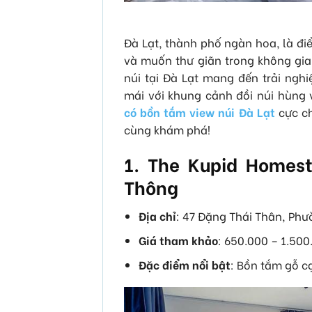
Đà Lạt, thành phố ngàn hoa, là đi
và muốn thư giãn trong không gi
núi tại Đà Lạt mang đến trải ngh
mái với khung cảnh đồi núi hùng 
có bồn tắm view núi Đà Lạt
cực ch
cùng khám phá!
1. The Kupid Home
Thông
Địa chỉ
: 47 Đặng Thái Thân, Phư
Giá tham khảo
: 650.000 – 1.5
Đặc điểm nổi bật
: Bồn tắm gỗ c