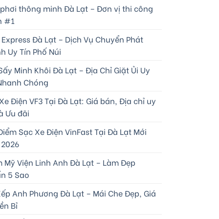
 phơi thông minh Đà Lạt – Đơn vị thi công
n #1
 Express Đà Lạt – Dịch Vụ Chuyển Phát
h Uy Tín Phố Núi
Sấy Minh Khôi Đà Lạt – Địa Chỉ Giặt Ủi Uy
 Nhanh Chóng
e Điện VF3 Tại Đà Lạt: Giá bán, Địa chỉ uy
à Ưu đãi
Điểm Sạc Xe Điện VinFast Tại Đà Lạt Mới
 2026
 Mỹ Viện Linh Anh Đà Lạt – Làm Đẹp
n 5 Sao
Xếp Anh Phương Đà Lạt – Mái Che Đẹp, Giá
ền Bỉ