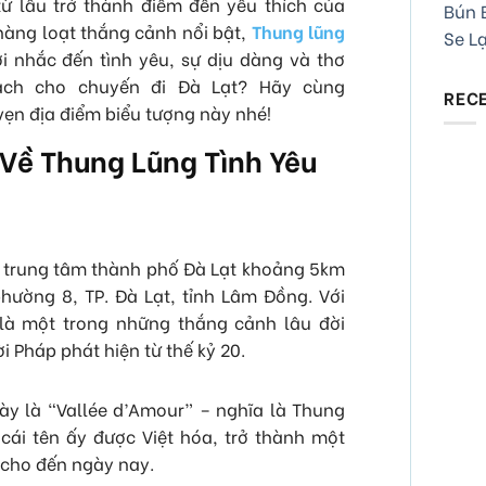
ừ lâu trở thành điểm đến yêu thích của
Bún B
hàng loạt thắng cảnh nổi bật,
Thung lũng
Se L
i nhắc đến tình yêu, sự dịu dàng và thơ
ạch cho chuyến đi Đà Lạt? Hãy cùng
REC
ẹn địa điểm biểu tượng này nhé!
 Về Thung Lũng Tình Yêu
 trung tâm thành phố Đà Lạt khoảng 5km
hường 8, TP. Đà Lạt, tỉnh Lâm Đồng. Với
 là một trong những thắng cảnh lâu đời
 Pháp phát hiện từ thế kỷ 20.
ày là “Vallée d’Amour” – nghĩa là Thung
cái tên ấy được Việt hóa, trở thành một
 cho đến ngày nay.