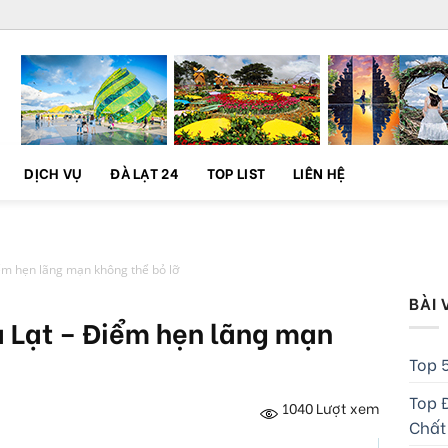
DỊCH VỤ
ĐÀ LẠT 24
TOP LIST
LIÊN HỆ
ểm hẹn lãng mạn không thể bỏ lỡ
BÀI 
à Lạt – Điểm hẹn lãng mạn
Top 5
Top Đ
1040
Lượt xem
Chất