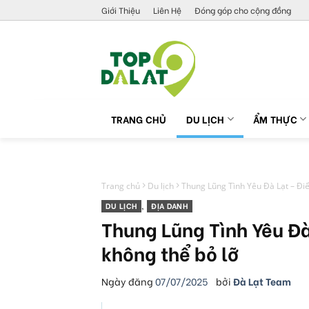
Skip
Giới Thiệu
Liên Hệ
Đóng góp cho cộng đồng
to
content
TRANG CHỦ
DU LỊCH
ẨM THỰC
Trang chủ
Du lịch
Thung Lũng Tình Yêu Đà Lạt – Đi
DU LỊCH
,
ĐỊA DANH
Thung Lũng Tình Yêu Đ
không thể bỏ lỡ
Ngày đăng
07/07/2025
bởi
Đà Lạt Team