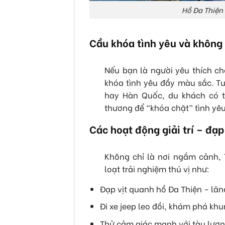
Hồ Đa Thiện
Cầu khóa tình yêu và không
Nếu bạn là người yêu thích c
khóa tình yêu đầy màu sắc. Tư
hay Hàn Quốc, du khách có t
thương để “khóa chặt” tình yêu 
Các hoạt động giải trí – đạp 
Không chỉ là nơi ngắm cảnh,
loạt trải nghiệm thú vị như:
Đạp vịt quanh hồ Đa Thiện – lã
Đi xe jeep leo đồi, khám phá kh
Thử cảm giác mạnh với tàu lượn