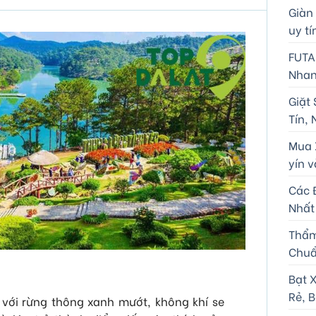
Giàn
uy tí
FUTA
Nhan
Giặt 
Tín,
Mua X
yín v
Các 
Nhất
Thẩm
Chuẩ
Bạt 
Rẻ, B
ới rừng thông xanh mướt, không khí se