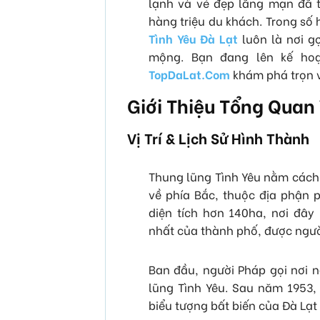
lạnh và vẻ đẹp lãng mạn đã t
hàng triệu du khách. Trong số 
Tình Yêu Đà Lạt
luôn là nơi gợ
mộng. Bạn đang lên kế ho
TopDaLat.Com
khám phá trọn v
Giới Thiệu Tổng Quan
Vị Trí & Lịch Sử Hình Thành
Thung lũng Tình Yêu nằm cách
về phía Bắc, thuộc địa phận p
diện tích hơn 140ha, nơi đây
nhất của thành phố, được người
Ban đầu, người Pháp gọi nơi n
lũng Tình Yêu. Sau năm 1953, 
biểu tượng bất biến của Đà Lạt