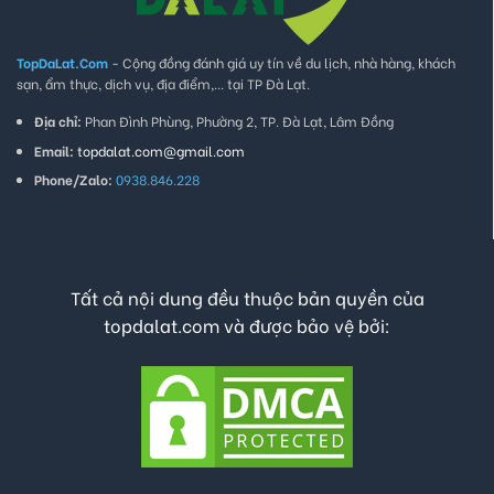
TopDaLat.Com
- Cộng đồng đánh giá uy tín về du lịch, nhà hàng, khách
sạn, ẩm thực, dịch vụ, địa điểm,... tại TP Đà Lạt.
Địa chỉ:
Phan Đình Phùng, Phường 2, TP. Đà Lạt, Lâm Đồng
Email:
topdalat.com@gmail.com
Phone/Zalo:
0938.846.228
Tất cả nội dung đều thuộc bản quyền của
topdalat.com và được bảo vệ bởi: