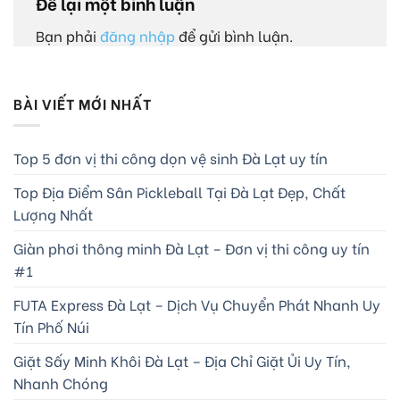
Để lại một bình luận
Bạn phải
đăng nhập
để gửi bình luận.
BÀI VIẾT MỚI NHẤT
Top 5 đơn vị thi công dọn vệ sinh Đà Lạt uy tín
Top Địa Điểm Sân Pickleball Tại Đà Lạt Đẹp, Chất
Lượng Nhất
Giàn phơi thông minh Đà Lạt – Đơn vị thi công uy tín
#1
FUTA Express Đà Lạt – Dịch Vụ Chuyển Phát Nhanh Uy
Tín Phố Núi
Giặt Sấy Minh Khôi Đà Lạt – Địa Chỉ Giặt Ủi Uy Tín,
Nhanh Chóng