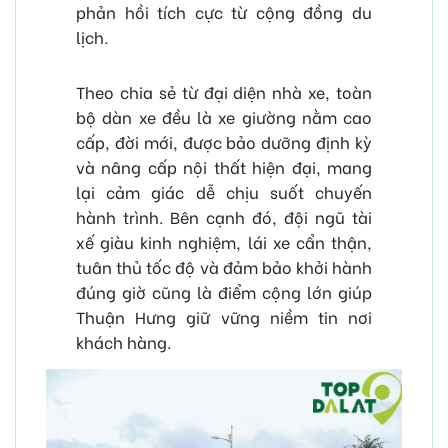
phản hồi tích cực từ cộng đồng du
lịch.
Theo chia sẻ từ đại diện nhà xe, toàn
bộ dàn xe đều là xe giường nằm cao
cấp, đời mới, được bảo dưỡng định kỳ
và nâng cấp nội thất hiện đại, mang
lại cảm giác dễ chịu suốt chuyến
hành trình. Bên cạnh đó, đội ngũ tài
xế giàu kinh nghiệm, lái xe cẩn thận,
tuân thủ tốc độ và đảm bảo khởi hành
đúng giờ cũng là điểm cộng lớn giúp
Thuận Hưng giữ vững niềm tin nơi
khách hàng.