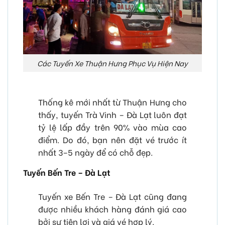
Các Tuyến Xe Thuận Hưng Phục Vụ Hiện Nay
Thống kê mới nhất từ Thuận Hưng cho
thấy, tuyến Trà Vinh – Đà Lạt luôn đạt
tỷ lệ lấp đầy trên 90% vào mùa cao
điểm. Do đó, bạn nên đặt vé trước ít
nhất 3–5 ngày để có chỗ đẹp.
Tuyến Bến Tre – Đà Lạt
Tuyến xe Bến Tre – Đà Lạt cũng đang
được nhiều khách hàng đánh giá cao
bởi sự tiện lợi và giá vé hợp lý.