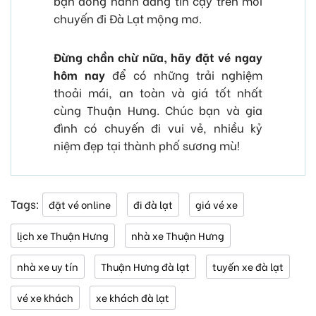
bạn đồng hành đáng tin cậy trên mỗi
chuyến đi Đà Lạt mộng mơ.
Đừng chần chừ nữa, hãy đặt vé ngay
hôm nay
để có những trải nghiệm
thoải mái, an toàn và giá tốt nhất
cùng Thuận Hưng. Chúc bạn và gia
đình có chuyến đi vui vẻ, nhiều kỷ
niệm đẹp tại thành phố sương mù!
Tags:
đặt vé online
đi đà lạt
giá vé xe
lịch xe Thuận Hưng
nhà xe Thuận Hưng
nhà xe uy tín
Thuận Hưng đà lạt
tuyến xe đà lạt
vé xe khách
xe khách đà lạt