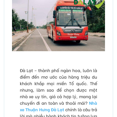
Đà Lạt – thành phố ngàn hoa, luôn là
điểm đến mơ ước của hàng triệu du
khách khắp mọi miền Tổ quốc. Thế
nhưng, làm sao để chọn được một
nhà xe uy tín, giá cả hợp lý, mang lại
chuyến đi an toàn và thoải mái?
Nhà
xe Thuận Hưng Đà Lạt
chính là câu trả
lời mà nhiều hành khách tin tưởng lựa