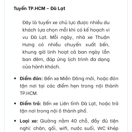
Tuyến TP.HCM – Đà Lạt
Đây là tuyến xe chủ lực được nhiều du
khách lựa chọn mỗi khi có kế hoạch vi
vu Đà Lạt. Mỗi ngày, nhà xe Thuận
Hưng có nhiều chuyến xuất bến,
khung giờ linh hoạt cả ban ngày lẫn
ban đêm, đáp ứng lịch trình đa dạng
của hành khách.
Điểm đón:
Bến xe Miền Đông mới, hoặc đón
tận nơi tại các điểm hẹn trong nội thành
TP.HCM.
Điểm trả:
Bến xe Liên tỉnh Đà Lạt, hoặc trả
tận nơi trong nội ô thành phố.
Loại xe:
Giường nằm 40 chỗ, đầy đủ tiện
nghi: chăn, gối, wifi, nước suối, WC khép