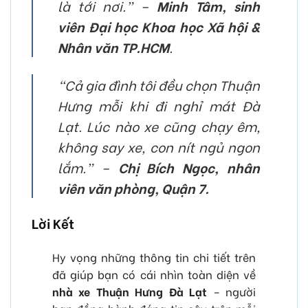
là tới nơi.” –
Minh Tâm, sinh
viên Đại học Khoa học Xã hội &
Nhân văn TP.HCM
.
“Cả gia đình tôi đều chọn Thuận
Hưng mỗi khi đi nghỉ mát Đà
Lạt. Lúc nào xe cũng chạy êm,
không say xe, con nít ngủ ngon
lắm.” –
Chị Bích Ngọc, nhân
viên văn phòng, Quận 7.
Lời Kết
Hy vọng những thông tin chi tiết trên
đã giúp bạn có cái nhìn toàn diện về
nhà xe Thuận Hưng Đà Lạt
– người