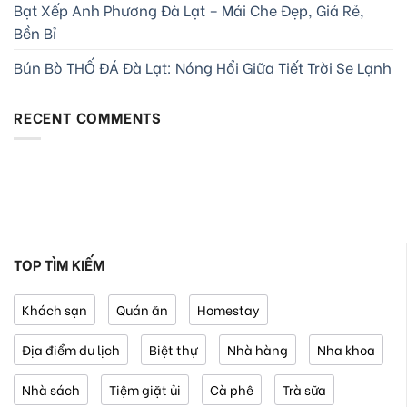
Bạt Xếp Anh Phương Đà Lạt – Mái Che Đẹp, Giá Rẻ,
Bền Bỉ
Bún Bò THỐ ĐÁ Đà Lạt: Nóng Hổi Giữa Tiết Trời Se Lạnh
RECENT COMMENTS
TOP TÌM KIẾM
Khách sạn
Quán ăn
Homestay
Địa điểm du lịch
Biệt thự
Nhà hàng
Nha khoa
Nhà sách
Tiệm giặt ủi
Cà phê
Trà sữa