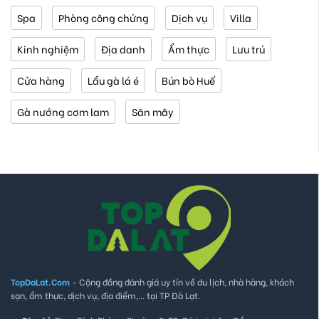
Spa
Phòng công chứng
Dịch vụ
Villa
Kinh nghiệm
Địa danh
Ẩm thực
Lưu trú
Cửa hàng
Lẩu gà lá é
Bún bò Huế
Gà nướng cơm lam
Săn mây
TopDaLat.Com
- Cộng đồng đánh giá uy tín về du lịch, nhà hàng, khách
sạn, ẩm thực, dịch vụ, địa điểm,... tại TP Đà Lạt.