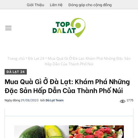
Skip
Giới Thiệu
Liên Hệ
Đóng góp cho cộng đồng
to
content
Trang chủ
Đà Lạt 24
Mua Quà Gì Ở Đà Lạt: Khám Phá Những Đặc Sản
Hấp Dẫn Của Thành Phố Núi
ĐÀ LẠT 24
Mua Quà Gì Ở Đà Lạt: Khám Phá Những
Đặc Sản Hấp Dẫn Của Thành Phố Núi
Ngày đăng
29/08/2023
bởi
Đà Lạt Team
1775