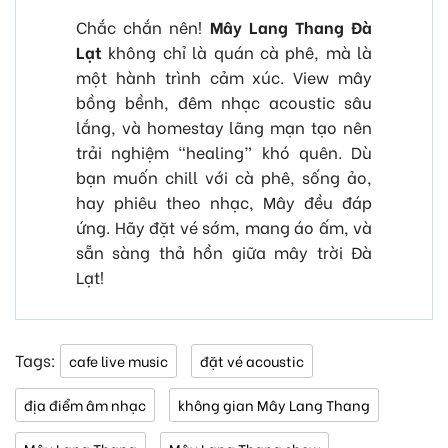
Chắc chắn nên!
Mây Lang Thang Đà
Lạt
không chỉ là quán cà phê, mà là
một hành trình cảm xúc. View mây
bồng bềnh, đêm nhạc acoustic sâu
lắng, và homestay lãng mạn tạo nên
trải nghiệm “healing” khó quên. Dù
bạn muốn chill với cà phê, sống ảo,
hay phiêu theo nhạc, Mây đều đáp
ứng. Hãy đặt vé sớm, mang áo ấm, và
sẵn sàng thả hồn giữa mây trời Đà
Lạt!
Tags:
cafe live music
đặt vé acoustic
địa điểm âm nhạc
không gian Mây Lang Thang