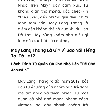
Nhạc Trên Mây” đầy cảm xúc. Từ
không gian thơ mộng, góc check-in
“triệu like”, đến những giai điệu chữa
lành tâm hồn, Mây Lang Thang là
điểm đến không thể bỏ qua khi du lịch
Đà Lạt. Hãy cùng khám phá điều gì
làm nên sức hút của nơi này!
Mây Lang Thang Là Gì? Vì Sao Nổi Tiếng
Tại Đà Lạt?
Hành Trình Từ Quán Cà Phê Nhỏ Đến “Đế Chế
Acoustic”
Mây Lang Thang ra đời năm 2019, bắt
đầu từ ý tưởng của nhóm bạn trẻ đam
mê âm nhạc và thiên nhiên. Từ một
quán cà phê nhỏ mang phong cách
vintage, nơi đây nhanh chóng trở