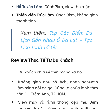
Hồ Tuyền Lâm
: Cách 7km, view thơ mộng.
Thiền viện Trúc Lâm
: Cách 8km, không gian
thanh tịnh.
Xem thêm:
Top Các Điểm Du
Lịch Gần Nhau Ở Đà Lạt – Tạo
Lịch Trình Tối Ưu
Review Thực Tế Từ Du Khách
Du khách chia sẻ trên mạng xã hội:
“Không gian như cổ tích, nhạc acoustic
làm mình nổi da gà. Đúng là chữa lành tâm
hồn!” – Trâm Anh, TP.HCM.
“View mây và rừng thông đẹp mê. Đêm
nhạc với Hà Nhi đáng nhớ!” – Nam Phong,