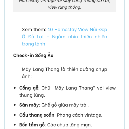
Homestay vintage tại Mây Lang Thang Đà Lạt,
view rừng thông.
Xem thêm:
10 Homestay View Núi Đẹp
Ở Đà Lạt – Ngắm nhìn thiên nhiên
trong lành
Check-in Sống Ảo
Mây Lang Thang là thiên đường chụp
ảnh:
Cổng gỗ
: Chữ “Mây Lang Thang” với view
thung lũng.
Sân mây
: Ghế gỗ giữa mây trời.
Cầu thang xoắn
: Phong cách vintage.
Bồn tắm gỗ
: Góc chụp lãng mạn.