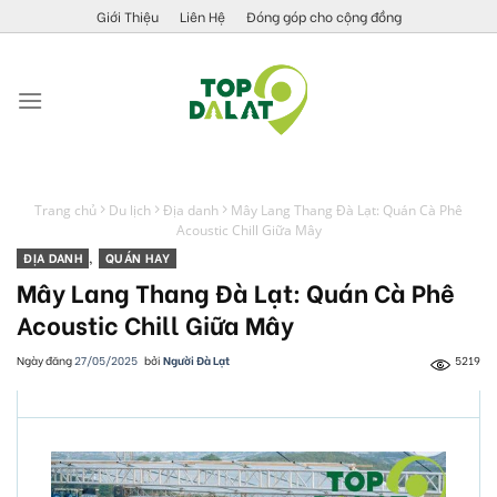
Skip
Giới Thiệu
Liên Hệ
Đóng góp cho cộng đồng
to
content
Trang chủ
Du lịch
Địa danh
Mây Lang Thang Đà Lạt: Quán Cà Phê
Acoustic Chill Giữa Mây
ĐỊA DANH
,
QUÁN HAY
Mây Lang Thang Đà Lạt: Quán Cà Phê
Acoustic Chill Giữa Mây
Ngày đăng
27/05/2025
bởi
Người Đà Lạt
5219