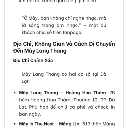
kết nối du khách qua từng giai điệu.
“Ở Mây, bạn không chỉ nghe nhạc, mà
là sống trong âm nhạc.” – một du
khách chia sẻ trên fanpage.
Địa Chỉ, Không Gian Và Cách Di Chuyển
Đến Mây Lang Thang
Địa Chỉ Chính Xác
Mây Lang Thang có hai cơ sở tại Đà
Lạt:
Mây Lang Thang – Hoàng Hoa Thám
: 7B
hẻm Hoàng Hoa Thám, Phường 10, TP. Đà
Lạt. Phù hợp để chill cà phê và check-in
ban ngày.
Mây In The Nest – Măng Lin
: 519 thôn Măng