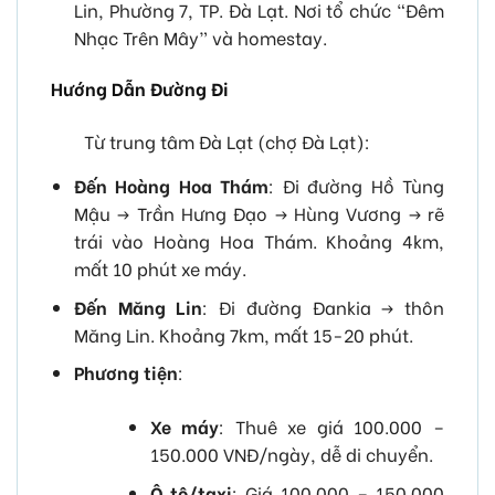
Lin, Phường 7, TP. Đà Lạt. Nơi tổ chức “Đêm
Nhạc Trên Mây” và homestay.
Hướng Dẫn Đường Đi
Từ trung tâm Đà Lạt (chợ Đà Lạt):
Đến Hoàng Hoa Thám
: Đi đường Hồ Tùng
Mậu -> Trần Hưng Đạo -> Hùng Vương -> rẽ
trái vào Hoàng Hoa Thám. Khoảng 4km,
mất 10 phút xe máy.
Đến Măng Lin
: Đi đường Đankia -> thôn
Măng Lin. Khoảng 7km, mất 15-20 phút.
Phương tiện
:
Xe máy
: Thuê xe giá 100.000 –
150.000 VNĐ/ngày, dễ di chuyển.
Ô tô/taxi
: Giá 100.000 – 150.000