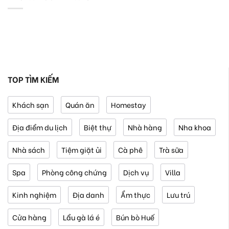
TOP TÌM KIẾM
Khách sạn
Quán ăn
Homestay
Địa điểm du lịch
Biệt thự
Nhà hàng
Nha khoa
Nhà sách
Tiệm giặt ủi
Cà phê
Trà sữa
Spa
Phòng công chứng
Dịch vụ
Villa
Kinh nghiệm
Địa danh
Ẩm thực
Lưu trú
Cửa hàng
Lẩu gà lá é
Bún bò Huế