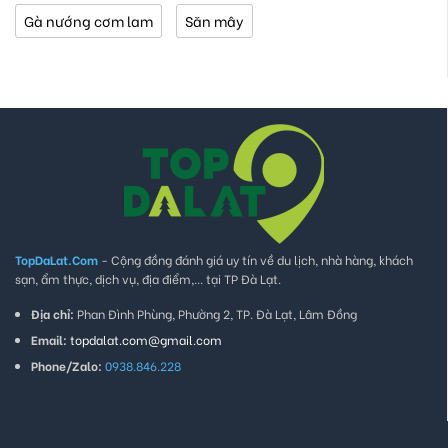
Gà nướng cơm lam
Săn mây
TopDaLat.Com
- Cộng đồng đánh giá uy tín về du lịch, nhà hàng, khách
sạn, ẩm thực, dịch vụ, địa điểm,... tại TP Đà Lạt.
Địa chỉ:
Phan Đình Phùng, Phường 2, TP. Đà Lạt, Lâm Đồng
Email:
topdalat.com@gmail.com
Phone/Zalo:
0938.846.228