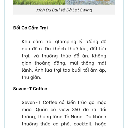
Xích Đu Bali Và Đà Lạt Swing
Đồi Cỏ Cắm Trại
Khu cắm trại glamping lý tưởng để
qua đêm. Du khách thuê lều, đốt lửa
trại, và thưởng thức đồ ăn. Không
gian thoáng đãng, mùi thông mát
lành. Ánh lửa trại tạo buổi tối ấm áp,
thư giãn.
Seven-T Coffee
Seven-T Coffee có kiến trúc gỗ mộc
mạc. Quán có view 360 độ ra đồi
thông, thung lũng Tà Nung. Du khách
thưởng thức cà phê, cocktail, hoặc