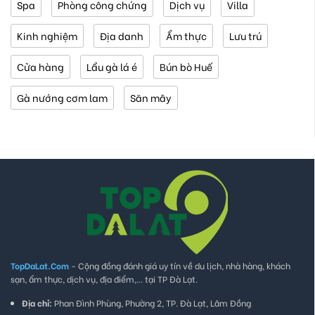
Spa
Phòng công chứng
Dịch vụ
Villa
Kinh nghiệm
Địa danh
Ẩm thực
Lưu trú
Cửa hàng
Lẩu gà lá é
Bún bò Huế
Gà nướng cơm lam
Săn mây
TopDaLat.Com
- Cộng đồng đánh giá uy tín về du lịch, nhà hàng, khách
sạn, ẩm thực, dịch vụ, địa điểm,... tại TP Đà Lạt.
Địa chỉ:
Phan Đình Phùng, Phường 2, TP. Đà Lạt, Lâm Đồng