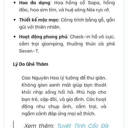
Hoa đa dạng
: Hoa hồng cổ Sapa, hồng
đào, hoa sim tím, và huệ sông Nile rực rỡ.
Thiết kế mộc mạc
: Công trình bằng gỗ, gần
gũi với thiên nhiên.
Hoạt động phong phú
: Check-in hồ vô cực,
cắm trại glamping, thưởng thức cà phê
Seven-T.
Lý Do Ghé Thăm
Cao Nguyên Hoa lý tưởng để thư giãn.
Không gian xanh mát giúp bạn thoát
khỏi nhịp sống hối hả. Phù hợp cho
bạn trẻ, cặp đôi, và gia đình. Các hoạt
động như chụp ảnh, cắm trại, và
ngắm cảnh đáp ứng mọi sở thích.
Xem thêm:
Tuyệt Tình Cốc Đà