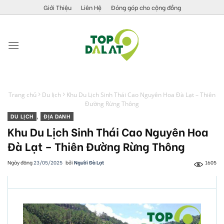
Skip
Giới Thiệu
Liên Hệ
Đóng góp cho cộng đồng
to
content
Trang chủ
Du lịch
Khu Du Lịch Sinh Thái Cao Nguyên Hoa Đà Lạt – Thiên
Đường Rừng Thông
DU LỊCH
,
ĐỊA DANH
Khu Du Lịch Sinh Thái Cao Nguyên Hoa
Đà Lạt – Thiên Đường Rừng Thông
Ngày đăng
23/05/2025
bởi
Người Đà Lạt
1605