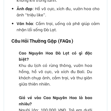
Ảnh đẹp
: Hồ vô cực, xích đu, vườn hoa cho
ảnh “triệu like”.
Văn hóa
: Cắm trại, uống cà phê giúp cảm
nhận lối sống Đà Lạt.
Câu Hỏi Thường Gặp (FAQs)
Cao Nguyên Hoa Đà Lạt có gì đặc
biệt?
Khu du lịch có rừng thông, vườn hoa
hồng, hồ vô cực, và xích đu Bali. Du
khách chụp ảnh, cắm trại, và thư giãn
giữa thiên nhiên.
Giá vé vào Cao Nguyên Hoa là bao
nhiêu?
Người lớn: 100.000 VNĐ. Trẻ em dưới