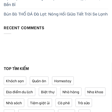
Bền Bỉ
Bún Bò THỐ ĐÁ Đà Lạt: Nóng Hổi Giữa Tiết Trời Se Lạnh
RECENT COMMENTS
TOP TÌM KIẾM
Khách sạn
Quán ăn
Homestay
Địa điểm du lịch
Biệt thự
Nhà hàng
Nha khoa
Nhà sách
Tiệm giặt ủi
Cà phê
Trà sữa