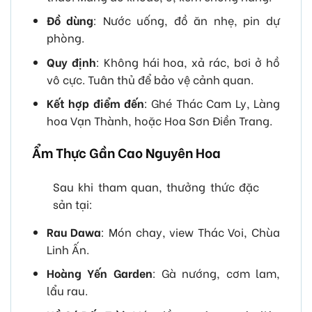
Đồ dùng
: Nước uống, đồ ăn nhẹ, pin dự
phòng.
Quy định
: Không hái hoa, xả rác, bơi ở hồ
vô cực. Tuân thủ để bảo vệ cảnh quan.
Kết hợp điểm đến
: Ghé Thác Cam Ly, Làng
hoa Vạn Thành, hoặc Hoa Sơn Điền Trang.
Ẩm Thực Gần Cao Nguyên Hoa
Sau khi tham quan, thưởng thức đặc
sản tại:
Rau Dawa
: Món chay, view Thác Voi, Chùa
Linh Ấn.
Hoàng Yến Garden
: Gà nướng, cơm lam,
lẩu rau.