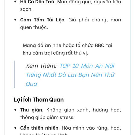
Hồ Cá Dốc Trời
: Món đồng quê, nguyên liệu
sạch.
Cơm Tấm Tài Lộc
: Giá phải chăng, món
quen thuộc.
Mang đồ ăn nhẹ hoặc tổ chức BBQ tại
khu cắm trại cũng rất thú vị.
Xem thêm:
TOP 10 Món Ăn Nổi
Tiếng Nhất Đà Lạt Bạn Nên Thử
Qua
Lợi Ích Tham Quan
Thư giãn
: Không gian xanh, hương hoa,
thông giúp giảm stress.
Gần thiên nhiên
: Hòa mình vào rừng, hoa,
không khí trong lành.