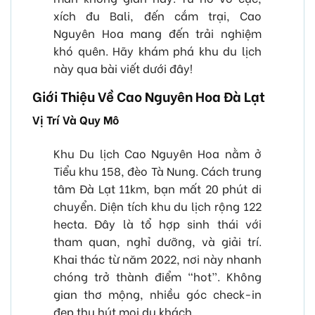
xích đu Bali, đến cắm trại, Cao
Nguyên Hoa mang đến trải nghiệm
khó quên. Hãy khám phá khu du lịch
này qua bài viết dưới đây!
Giới Thiệu Về Cao Nguyên Hoa Đà Lạt
Vị Trí Và Quy Mô
Khu Du lịch Cao Nguyên Hoa nằm ở
Tiểu khu 158, đèo Tà Nung. Cách trung
tâm Đà Lạt 11km, bạn mất 20 phút di
chuyển. Diện tích khu du lịch rộng 122
hecta. Đây là tổ hợp sinh thái với
tham quan, nghỉ dưỡng, và giải trí.
Khai thác từ năm 2022, nơi này nhanh
chóng trở thành điểm “hot”. Không
gian thơ mộng, nhiều góc check-in
đẹp thu hút mọi du khách.