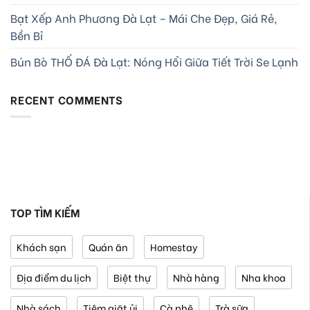
Bạt Xếp Anh Phương Đà Lạt – Mái Che Đẹp, Giá Rẻ,
Bền Bỉ
Bún Bò THỐ ĐÁ Đà Lạt: Nóng Hổi Giữa Tiết Trời Se Lạnh
RECENT COMMENTS
TOP TÌM KIẾM
Khách sạn
Quán ăn
Homestay
Địa điểm du lịch
Biệt thự
Nhà hàng
Nha khoa
Nhà sách
Tiệm giặt ủi
Cà phê
Trà sữa