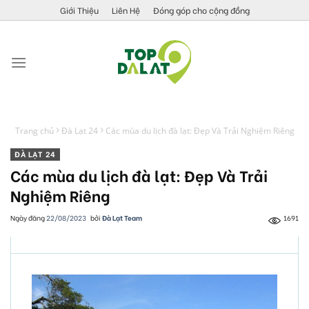
Skip
Giới Thiệu
Liên Hệ
Đóng góp cho cộng đồng
to
content
Trang chủ
Đà Lạt 24
Các mùa du lịch đà lạt: Đẹp Và Trải Nghiệm Riêng
ĐÀ LẠT 24
Các mùa du lịch đà lạt: Đẹp Và Trải
Nghiệm Riêng
Ngày đăng
22/08/2023
bởi
Đà Lạt Team
1691