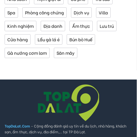
Spa
Phòng công chứng
Dịch vụ
Villa
Kinh nghiệm
Địa danh
Ẩm thực
Lưu trú
Cửa hàng
Lẩu gà lá é
Bún bò Huế
Gà nướng cơm lam
Săn mây
TopDaLat.Com
- Cộng đồng đánh giá uy tín về du lịch, nhà hàng, khách
sạn, ẩm thực, dịch vụ, địa điểm,... tại TP Đà Lạt.