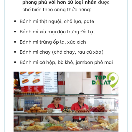
phong phú với hơn 10 loại nhân
được
chế biến theo công thức riêng:
Bánh mì thịt nguội, chả lụa, pate
Bánh mì xíu mại đặc trưng Đà Lạt
Bánh mì trứng ốp la, xúc xích
Bánh mì chay (chả chay, rau củ xào)
Bánh mì cá hộp, bò khô, jambon phô mai