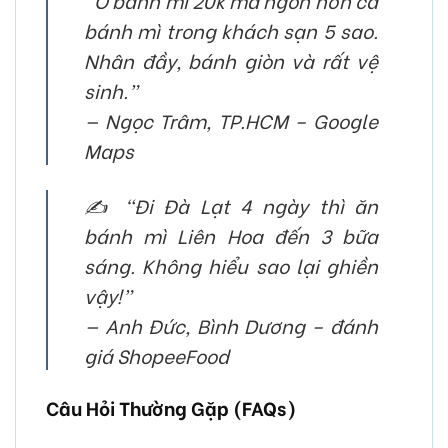
“Ổ bánh mì 20k mà ngon hơn cả
bánh mì trong khách sạn 5 sao.
Nhân đầy, bánh giòn và rất vệ
sinh.”
— Ngọc Trâm, TP.HCM – Google
Maps
✍️
“Đi Đà Lạt 4 ngày thì ăn
bánh mì Liên Hoa đến 3 bữa
sáng. Không hiểu sao lại ghiền
vậy!”
— Anh Đức, Bình Dương – đánh
giá ShopeeFood
Câu Hỏi Thường Gặp (FAQs)