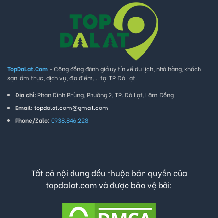
TopDaLat.Com
- Cộng đồng đánh giá uy tín về du lịch, nhà hàng, khách
sạn, ẩm thực, dịch vụ, địa điểm,... tại TP Đà Lạt.
Địa chỉ:
Phan Đình Phùng, Phường 2, TP. Đà Lạt, Lâm Đồng
Email:
topdalat.com@gmail.com
Phone/Zalo:
0938.846.228
Tất cả nội dung đều thuộc bản quyền của
topdalat.com và được bảo vệ bởi: