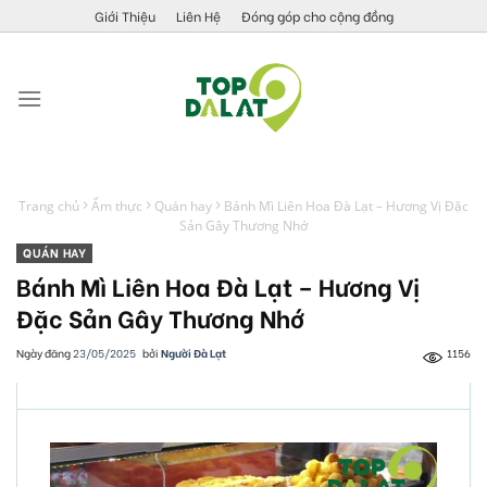
Skip
Giới Thiệu
Liên Hệ
Đóng góp cho cộng đồng
to
content
Trang chủ
Ẩm thực
Quán hay
Bánh Mì Liên Hoa Đà Lạt – Hương Vị Đặc
Sản Gây Thương Nhớ
QUÁN HAY
Bánh Mì Liên Hoa Đà Lạt – Hương Vị
Đặc Sản Gây Thương Nhớ
Ngày đăng
23/05/2025
bởi
Người Đà Lạt
1156