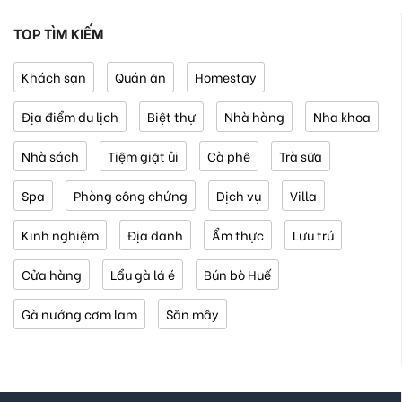
TOP TÌM KIẾM
Khách sạn
Quán ăn
Homestay
Địa điểm du lịch
Biệt thự
Nhà hàng
Nha khoa
Nhà sách
Tiệm giặt ủi
Cà phê
Trà sữa
Spa
Phòng công chứng
Dịch vụ
Villa
Kinh nghiệm
Địa danh
Ẩm thực
Lưu trú
Cửa hàng
Lẩu gà lá é
Bún bò Huế
Gà nướng cơm lam
Săn mây