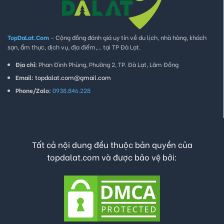
TopDaLat.Com
- Cộng đồng đánh giá uy tín về du lịch, nhà hàng, khách
sạn, ẩm thực, dịch vụ, địa điểm,... tại TP Đà Lạt.
Địa chỉ:
Phan Đình Phùng, Phường 2, TP. Đà Lạt, Lâm Đồng
Email:
topdalat.com@gmail.com
Phone/Zalo:
0938.846.228
Tất cả nội dung đều thuộc bản quyền của
topdalat.com và được bảo vệ bởi: