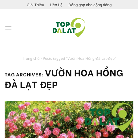
Skip
Giới Thiệu
Liên Hệ
Đóng góp cho cộng đồng
to
content
Trang chủ
Posts tagged "Vườn Hoa Hồng Đà Lạt Đẹp"
VƯỜN HOA HỒNG
TAG ARCHIVES:
ĐÀ LẠT ĐẸP