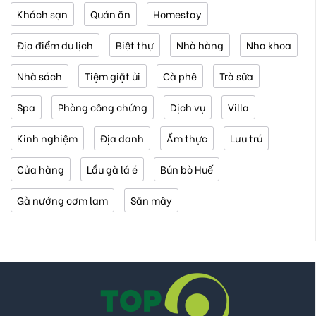
Khách sạn
Quán ăn
Homestay
Địa điểm du lịch
Biệt thự
Nhà hàng
Nha khoa
Nhà sách
Tiệm giặt ủi
Cà phê
Trà sữa
Spa
Phòng công chứng
Dịch vụ
Villa
Kinh nghiệm
Địa danh
Ẩm thực
Lưu trú
Cửa hàng
Lẩu gà lá é
Bún bò Huế
Gà nướng cơm lam
Săn mây