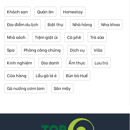
Khách sạn
Quán ăn
Homestay
Địa điểm du lịch
Biệt thự
Nhà hàng
Nha khoa
Nhà sách
Tiệm giặt ủi
Cà phê
Trà sữa
Spa
Phòng công chứng
Dịch vụ
Villa
Kinh nghiệm
Địa danh
Ẩm thực
Lưu trú
Cửa hàng
Lẩu gà lá é
Bún bò Huế
Gà nướng cơm lam
Săn mây