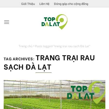
Skip
Giới Thiệu
Liên Hệ
Đóng góp cho cộng đồng
to
content
Trang chủ
Posts tagged "trang trại rau sạch Đà Lạt"
TRANG TRẠI RAU
TAG ARCHIVES:
SẠCH ĐÀ LẠT