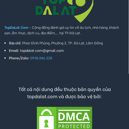
TopDaLat.Com
- Cộng đồng đánh giá uy tín về du lịch, nhà hàng, khách
sạn, ẩm thực, dịch vụ, địa điểm,... tại TP Đà Lạt.
Địa chỉ:
Phan Đình Phùng, Phường 2, TP. Đà Lạt, Lâm Đồng
Email:
topdalat.com@gmail.com
Phone/Zalo:
0938.846.228
Tất cả nội dung đều thuộc bản quyền của
topdalat.com và được bảo vệ bởi: