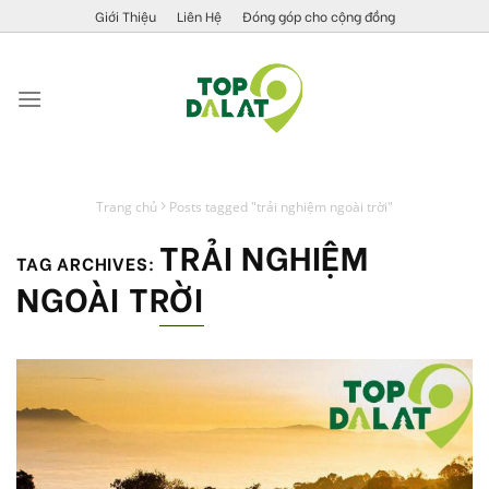
Skip
Giới Thiệu
Liên Hệ
Đóng góp cho cộng đồng
to
content
Trang chủ
Posts tagged "trải nghiệm ngoài trời"
TRẢI NGHIỆM
TAG ARCHIVES:
NGOÀI TRỜI