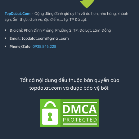
TopDaLat.Com
- Cộng đồng đánh giá uy tín về du lịch, nhà hàng, khách
sạn, ẩm thực, dịch vụ, địa điểm,... tại TP Đà Lạt.
Địa chỉ:
Phan Đình Phùng, Phường 2, TP. Đà Lạt, Lâm Đồng
Email:
topdalat.com@gmail.com
Phone/Zalo:
0938.846.228
Tất cả nội dung đều thuộc bản quyền của
topdalat.com và được bảo vệ bởi: