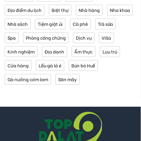
Địa điểm du lịch
Biệt thự
Nhà hàng
Nha khoa
Nhà sách
Tiệm giặt ủi
Cà phê
Trà sữa
Spa
Phòng công chứng
Dịch vụ
Villa
Kinh nghiệm
Địa danh
Ẩm thực
Lưu trú
Cửa hàng
Lẩu gà lá é
Bún bò Huế
Gà nướng cơm lam
Săn mây