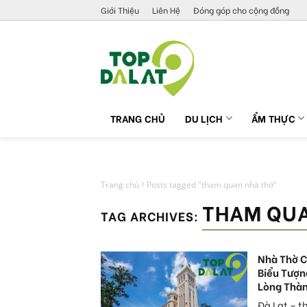
Skip
Giới Thiệu
Liên Hệ
Đóng góp cho cộng đồng
to
content
TRANG CHỦ
DU LỊCH
ẨM THỰC
Trang chủ
Posts tagged "tham quan nhà thờ"
THAM QUA
TAG ARCHIVES:
Nhà Thờ C
Biểu Tượn
Lòng Thà
Đà Lạt – 