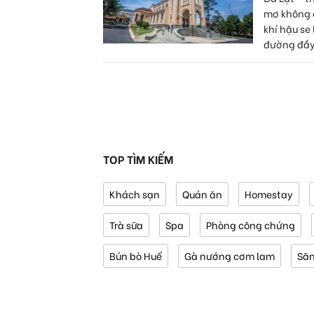
mơ không c
khí hậu se
đường đầy.
TOP TÌM KIẾM
Khách sạn
Quán ăn
Homestay
Trà sữa
Spa
Phòng công chứng
Bún bò Huế
Gà nướng cơm lam
Să