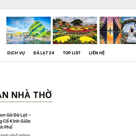
DỊCH VỤ
ĐÀ LẠT 24
TOP LIST
LIÊN HỆ
N NHÀ THỜ
on Gà Đà Lạt –
g Cổ Kính Giữa
nh Phố
thành phố mộng