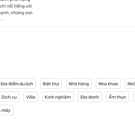
hỉ nổi tiếng với
 lạnh, những con
..
Địa điểm du lịch
Biệt thự
Nhà hàng
Nha khoa
Nhà
Dịch vụ
Villa
Kinh nghiệm
Địa danh
Ẩm thực
n mây