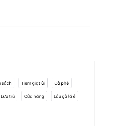
 sách
Tiệm giặt ủi
Cà phê
Lưu trú
Cửa hàng
Lẩu gà lá é