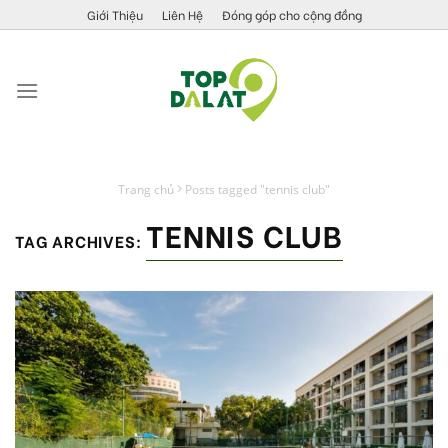
Skip
Giới Thiệu
Liên Hệ
Đóng góp cho cộng đồng
to
content
Trang chủ
Posts tagged "tennis club"
TENNIS CLUB
TAG ARCHIVES: