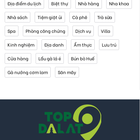
Địa điểm du lịch
Biệt thự
Nhà hàng
Nha khoa
Nhà sách
Tiệm giặt ủi
Cà phê
Trà sữa
Spa
Phòng công chứng
Dịch vụ
Villa
Kinh nghiệm
Địa danh
Ẩm thực
Lưu trú
Cửa hàng
Lẩu gà lá é
Bún bò Huế
Gà nướng cơm lam
Săn mây