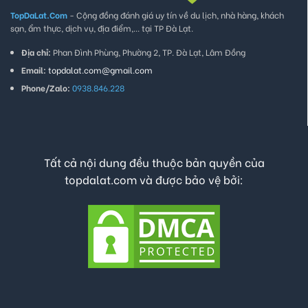
TopDaLat.Com
- Cộng đồng đánh giá uy tín về du lịch, nhà hàng, khách
sạn, ẩm thực, dịch vụ, địa điểm,... tại TP Đà Lạt.
Địa chỉ:
Phan Đình Phùng, Phường 2, TP. Đà Lạt, Lâm Đồng
Email:
topdalat.com@gmail.com
Phone/Zalo:
0938.846.228
Tất cả nội dung đều thuộc bản quyền của
topdalat.com và được bảo vệ bởi: