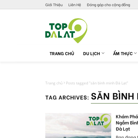
Skip
Giới Thiệu
Liên Hệ
Đóng góp cho cộng đồng
to
content
TRANG CHỦ
DU LỊCH
ẨM THỰC
Trang chủ
Posts tagged "săn bình minh Đà Lạt"
SĂN BÌNH
TAG ARCHIVES:
Khám Phá 
Ngắm Bìn
Đà Lạt
Bạn đang t