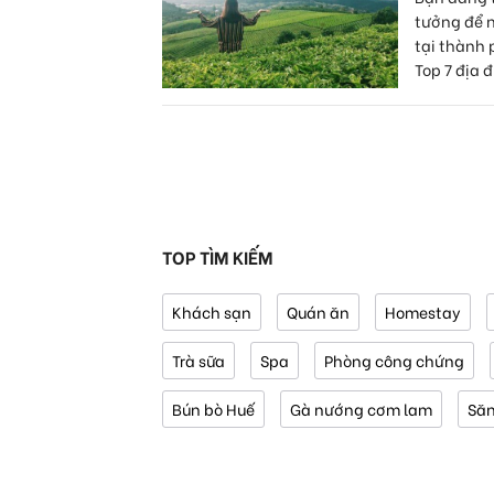
tưởng để 
tại thành
Top 7 địa đ
TOP TÌM KIẾM
Khách sạn
Quán ăn
Homestay
Trà sữa
Spa
Phòng công chứng
Bún bò Huế
Gà nướng cơm lam
Să