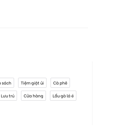
 sách
Tiệm giặt ủi
Cà phê
Lưu trú
Cửa hàng
Lẩu gà lá é