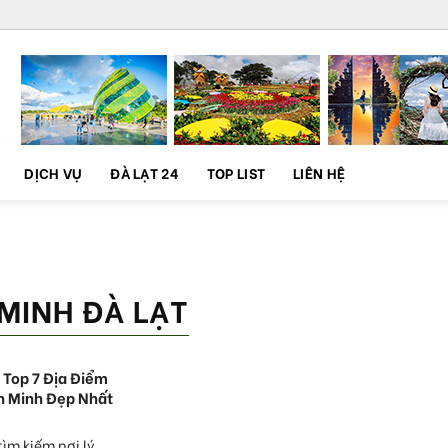
DỊCH VỤ
ĐÀ LẠT 24
TOP LIST
LIÊN HỆ
 MINH ĐÀ LẠT
Top 7 Địa Điểm
h Minh Đẹp Nhất
ìm kiếm nơi lý