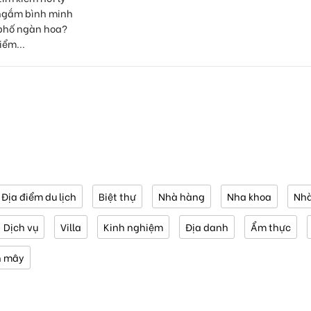
ngắm bình minh
 phố ngàn hoa?
iểm...
Địa điểm du lịch
Biệt thự
Nhà hàng
Nha khoa
Nhà
Dịch vụ
Villa
Kinh nghiệm
Địa danh
Ẩm thực
n mây