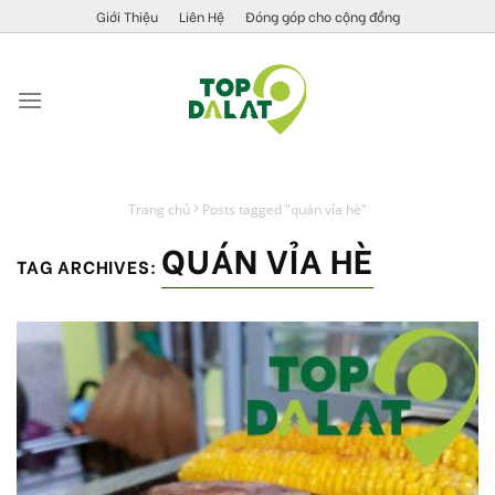
Skip
Giới Thiệu
Liên Hệ
Đóng góp cho cộng đồng
to
content
Trang chủ
Posts tagged "quán vỉa hè"
QUÁN VỈA HÈ
TAG ARCHIVES: