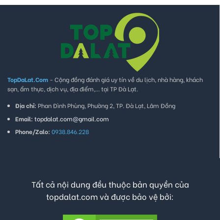
TopDaLat.Com
- Cộng đồng đánh giá uy tín về du lịch, nhà hàng, khách
sạn, ẩm thực, dịch vụ, địa điểm,... tại TP Đà Lạt.
Địa chỉ:
Phan Đình Phùng, Phường 2, TP. Đà Lạt, Lâm Đồng
Email:
topdalat.com@gmail.com
Phone/Zalo:
0938.846.228
Tất cả nội dung đều thuộc bản quyền của
topdalat.com và được bảo vệ bởi: