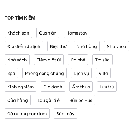
TOP TÌM KIẾM
Khách sạn
Quán ăn
Homestay
Địa điểm du lịch
Biệt thự
Nhà hàng
Nha khoa
Nhà sách
Tiệm giặt ủi
Cà phê
Trà sữa
Spa
Phòng công chứng
Dịch vụ
Villa
Kinh nghiệm
Địa danh
Ẩm thực
Lưu trú
Cửa hàng
Lẩu gà lá é
Bún bò Huế
Gà nướng cơm lam
Săn mây