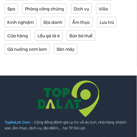
Spa
Phòng công chứng
Dịch vụ
Villa
Kinh nghiệm
Địa danh
Ẩm thực
Lưu trú
Cửa hàng
Lẩu gà lá é
Bún bò Huế
Gà nướng cơm lam
Săn mây
TopDaLat.Com
- Cộng đồng đánh giá uy tín về du lịch, nhà hàng, khách
sạn, ẩm thực, dịch vụ, địa điểm,... tại TP Đà Lạt.