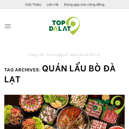
Skip
Giới Thiệu
Liên Hệ
Đóng góp cho cộng đồng
to
content
Trang chủ
Posts tagged "quán lẩu bò Đà Lạt"
QUÁN LẨU BÒ ĐÀ
TAG ARCHIVES:
LẠT