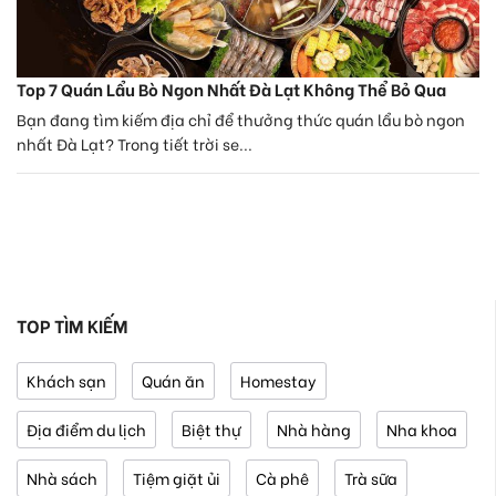
Top 7 Quán Lẩu Bò Ngon Nhất Đà Lạt Không Thể Bỏ Qua
Bạn đang tìm kiếm địa chỉ để thưởng thức quán lẩu bò ngon
nhất Đà Lạt? Trong tiết trời se...
TOP TÌM KIẾM
Khách sạn
Quán ăn
Homestay
Địa điểm du lịch
Biệt thự
Nhà hàng
Nha khoa
Nhà sách
Tiệm giặt ủi
Cà phê
Trà sữa