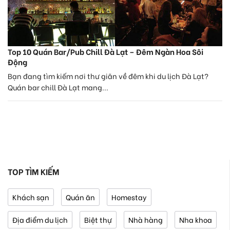
Top 10 Quán Bar/Pub Chill Đà Lạt – Đêm Ngàn Hoa Sôi
Động
Bạn đang tìm kiếm nơi thư giãn về đêm khi du lịch Đà Lạt?
Quán bar chill Đà Lạt mang...
TOP TÌM KIẾM
Khách sạn
Quán ăn
Homestay
Địa điểm du lịch
Biệt thự
Nhà hàng
Nha khoa