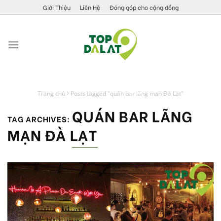
Skip
Giới Thiệu
Liên Hệ
Đóng góp cho cộng đồng
to
content
Trang chủ
Posts tagged "quán bar lãng mạn Đà Lạt"
QUÁN BAR LÃNG
TAG ARCHIVES:
MẠN ĐÀ LẠT