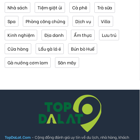
Nhà sách
Tiệm giặt ủi
Cà phê
Trà sữa
Spa
Phòng công chứng
Dịch vụ
Villa
Kinh nghiệm
Địa danh
Ẩm thực
Lưu trú
Cửa hàng
Lẩu gà lá é
Bún bò Huế
Gà nướng cơm lam
Săn mây
TopDaLat.Com
- Cộng đồng đánh giá uy tín về du lịch, nhà hàng, khách