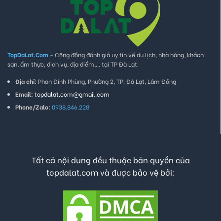
TopDaLat.Com
- Cộng đồng đánh giá uy tín về du lịch, nhà hàng, khách
sạn, ẩm thực, dịch vụ, địa điểm,... tại TP Đà Lạt.
Địa chỉ:
Phan Đình Phùng, Phường 2, TP. Đà Lạt, Lâm Đồng
Email:
topdalat.com@gmail.com
Phone/Zalo:
0938.846.228
Tất cả nội dung đều thuộc bản quyền của
topdalat.com và được bảo vệ bởi: