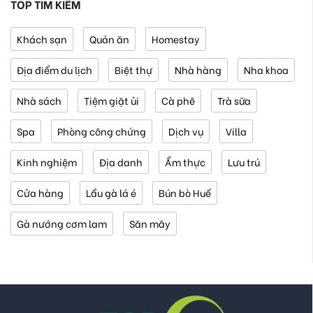
TOP TÌM KIẾM
Khách sạn
Quán ăn
Homestay
Địa điểm du lịch
Biệt thự
Nhà hàng
Nha khoa
Nhà sách
Tiệm giặt ủi
Cà phê
Trà sữa
Spa
Phòng công chứng
Dịch vụ
Villa
Kinh nghiệm
Địa danh
Ẩm thực
Lưu trú
Cửa hàng
Lẩu gà lá é
Bún bò Huế
Gà nướng cơm lam
Săn mây