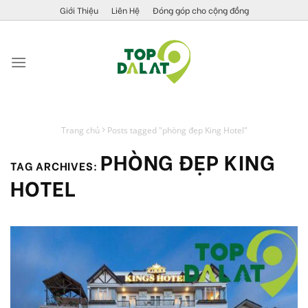
Skip
Giới Thiệu
Liên Hệ
Đóng góp cho cộng đồng
to
content
Trang chủ
Posts tagged "phòng đẹp King Hotel"
PHÒNG ĐẸP KING
TAG ARCHIVES:
HOTEL