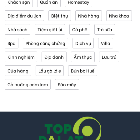
Khách sạn
Quán ăn
Homestay
Địa điểm du lịch
Biệt thự
Nhà hàng
Nha khoa
Nhà sách
Tiệm giặt ủi
Cà phê
Trà sữa
Spa
Phòng công chứng
Dịch vụ
Villa
Kinh nghiệm
Địa danh
Ẩm thực
Lưu trú
Cửa hàng
Lẩu gà lá é
Bún bò Huế
Gà nướng cơm lam
Săn mây