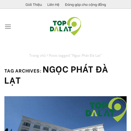
Skip
Giới Thiệu
Liên Hệ
Đóng góp cho cộng đồng
to
content
Trang chủ
Posts tagged "Ngọc Phát Đà Lạt"
NGỌC PHÁT ĐÀ
TAG ARCHIVES:
LẠT