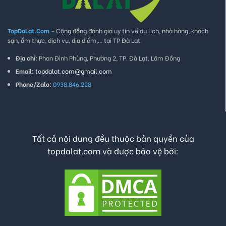
TopDaLat.Com
- Cộng đồng đánh giá uy tín về du lịch, nhà hàng, khách
sạn, ẩm thực, dịch vụ, địa điểm,... tại TP Đà Lạt.
Địa chỉ:
Phan Đình Phùng, Phường 2, TP. Đà Lạt, Lâm Đồng
Email:
topdalat.com@gmail.com
Phone/Zalo:
0938.846.228
Tất cả nội dung đều thuộc bản quyền của
topdalat.com và được bảo vệ bởi: