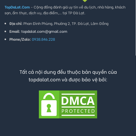
TopDaLat.Com
- Cộng đồng đánh giá uy tín về du lịch, nhà hàng, khách
sạn, ẩm thực, dịch vụ, địa điểm,... tại TP Đà Lạt.
Địa chỉ:
Phan Đình Phùng, Phường 2, TP. Đà Lạt, Lâm Đồng
Email:
topdalat.com@gmail.com
Phone/Zalo:
0938.846.228
Tất cả nội dung đều thuộc bản quyền của
topdalat.com và được bảo vệ bởi: