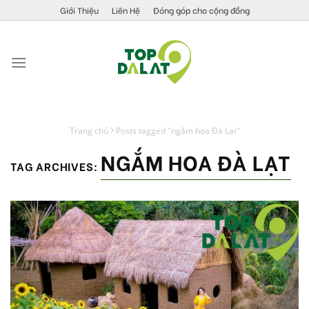
Skip
Giới Thiệu
Liên Hệ
Đóng góp cho cộng đồng
to
content
Trang chủ
Posts tagged "ngắm hoa Đà Lạt"
NGẮM HOA ĐÀ LẠT
TAG ARCHIVES: