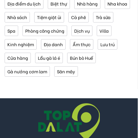
Địa điểm du lịch
Biệt thự
Nhà hàng
Nha khoa
Nhà sách
Tiệm giặt ủi
Cà phê
Trà sữa
Spa
Phòng công chứng
Dịch vụ
Villa
Kinh nghiệm
Địa danh
Ẩm thực
Lưu trú
Cửa hàng
Lẩu gà lá é
Bún bò Huế
Gà nướng cơm lam
Săn mây