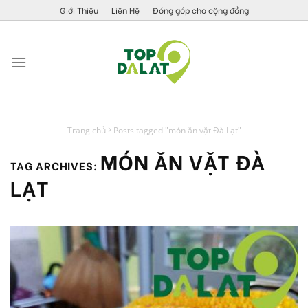
Skip
Giới Thiệu
Liên Hệ
Đóng góp cho cộng đồng
to
content
Trang chủ
Posts tagged "món ăn vặt Đà Lạt"
MÓN ĂN VẶT ĐÀ
TAG ARCHIVES:
LẠT