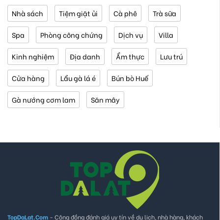
Nhà sách
Tiệm giặt ủi
Cà phê
Trà sữa
Spa
Phòng công chứng
Dịch vụ
Villa
Kinh nghiệm
Địa danh
Ẩm thực
Lưu trú
Cửa hàng
Lẩu gà lá é
Bún bò Huế
Gà nướng cơm lam
Săn mây
TopDaLat.Com
- Cộng đồng đánh giá uy tín về du lịch, nhà hàng, khách