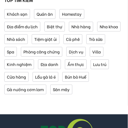
Khách sạn
Quán ăn
Homestay
Địa điểm du lịch
Biệt thự
Nhà hàng
Nha khoa
Nhà sách
Tiệm giặt ủi
Cà phê
Trà sữa
Spa
Phòng công chứng
Dịch vụ
Villa
Kinh nghiệm
Địa danh
Ẩm thực
Lưu trú
Cửa hàng
Lẩu gà lá é
Bún bò Huế
Gà nướng cơm lam
Săn mây