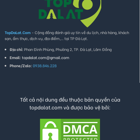
TopDaLat.Com
- Cộng đồng đánh giá uy tín về du lịch, nhà hàng, khách
sạn, ẩm thực, dịch vụ, địa điểm,... tại TP Đà Lạt.
Địa chỉ:
Phan Đình Phùng, Phường 2, TP. Đà Lạt, Lâm Đồng
Email:
topdalat.com@gmail.com
Phone/Zalo:
0938.846.228
Tất cả nội dung đều thuộc bản quyền của
topdalat.com và được bảo vệ bởi: