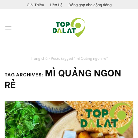
Skip
Giới Thiệu
Liên Hệ
Đóng góp cho cộng đồng
to
content
Trang chủ
Posts tagged "mì Quảng ngon rẻ"
MÌ QUẢNG NGON
TAG ARCHIVES:
RẺ