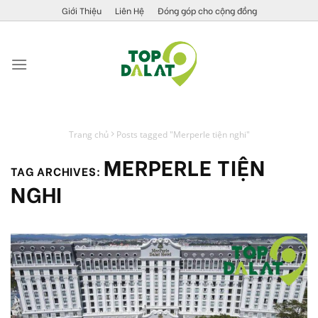
Skip
Giới Thiệu
Liên Hệ
Đóng góp cho cộng đồng
to
content
Trang chủ
Posts tagged "Merperle tiện nghi"
MERPERLE TIỆN
TAG ARCHIVES:
NGHI