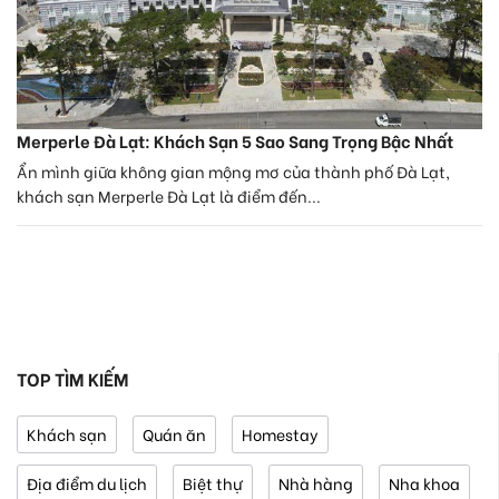
Merperle Đà Lạt: Khách Sạn 5 Sao Sang Trọng Bậc Nhất
Ẩn mình giữa không gian mộng mơ của thành phố Đà Lạt,
khách sạn Merperle Đà Lạt là điểm đến...
TOP TÌM KIẾM
Khách sạn
Quán ăn
Homestay
Địa điểm du lịch
Biệt thự
Nhà hàng
Nha khoa