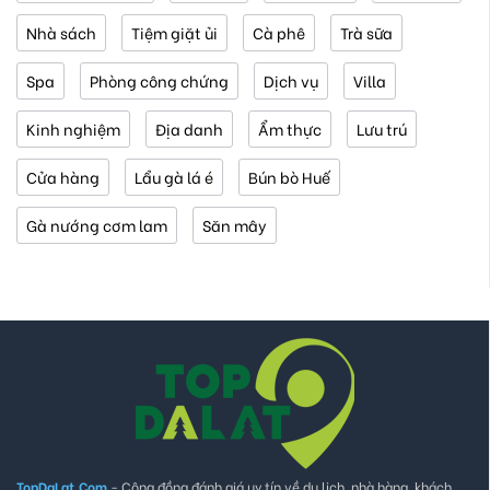
Nhà sách
Tiệm giặt ủi
Cà phê
Trà sữa
Spa
Phòng công chứng
Dịch vụ
Villa
Kinh nghiệm
Địa danh
Ẩm thực
Lưu trú
Cửa hàng
Lẩu gà lá é
Bún bò Huế
Gà nướng cơm lam
Săn mây
TopDaLat.Com
- Cộng đồng đánh giá uy tín về du lịch, nhà hàng, khách