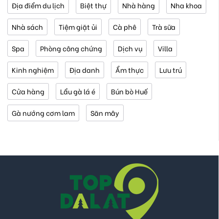
Địa điểm du lịch
Biệt thự
Nhà hàng
Nha khoa
Nhà sách
Tiệm giặt ủi
Cà phê
Trà sữa
Spa
Phòng công chứng
Dịch vụ
Villa
Kinh nghiệm
Địa danh
Ẩm thực
Lưu trú
Cửa hàng
Lẩu gà lá é
Bún bò Huế
Gà nướng cơm lam
Săn mây