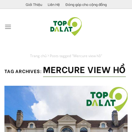
Skip
Giới Thiệu
Liên Hệ
Đóng góp cho cộng đồng
to
content
Trang chủ
Posts tagged "Mercure view hồ"
MERCURE VIEW HỒ
TAG ARCHIVES: