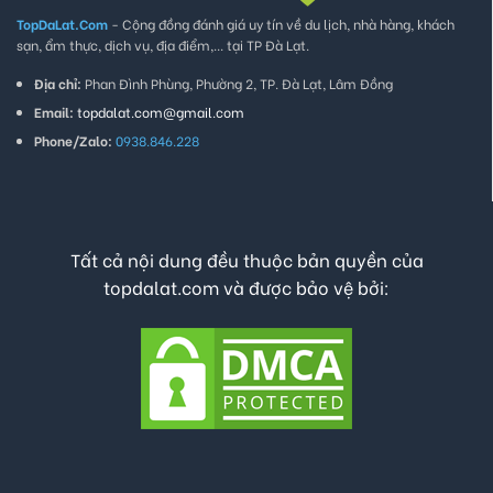
TopDaLat.Com
- Cộng đồng đánh giá uy tín về du lịch, nhà hàng, khách
sạn, ẩm thực, dịch vụ, địa điểm,... tại TP Đà Lạt.
Địa chỉ:
Phan Đình Phùng, Phường 2, TP. Đà Lạt, Lâm Đồng
Email:
topdalat.com@gmail.com
Phone/Zalo:
0938.846.228
Tất cả nội dung đều thuộc bản quyền của
topdalat.com và được bảo vệ bởi: