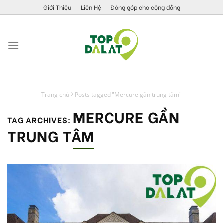
Skip
Giới Thiệu
Liên Hệ
Đóng góp cho cộng đồng
to
content
Trang chủ
Posts tagged "Mercure gần trung tâm"
MERCURE GẦN
TAG ARCHIVES:
TRUNG TÂM