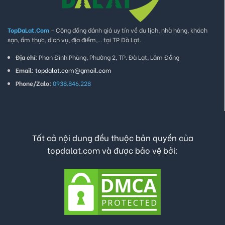
TopDaLat.Com
- Cộng đồng đánh giá uy tín về du lịch, nhà hàng, khách
sạn, ẩm thực, dịch vụ, địa điểm,... tại TP Đà Lạt.
Địa chỉ:
Phan Đình Phùng, Phường 2, TP. Đà Lạt, Lâm Đồng
Email:
topdalat.com@gmail.com
Phone/Zalo:
0938.846.228
Tất cả nội dung đều thuộc bản quyền của
topdalat.com và được bảo vệ bởi: