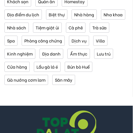
Khách sạn
Quán ăn
Homestay
Địa điểm du lịch
Biệt thự
Nhà hàng
Nha khoa
Nhà sách
Tiệm giặt ủi
Cà phê
Trà sữa
Spa
Phòng công chứng
Dịch vụ
Villa
Kinh nghiệm
Địa danh
Ẩm thực
Lưu trú
Cửa hàng
Lẩu gà lá é
Bún bò Huế
Gà nướng cơm lam
Săn mây