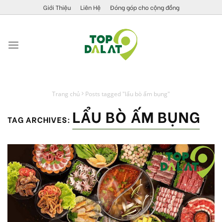
Skip
Giới Thiệu
Liên Hệ
Đóng góp cho cộng đồng
to
content
Trang chủ
Posts tagged "lẩu bò ấm bụng"
LẨU BÒ ẤM BỤNG
TAG ARCHIVES: