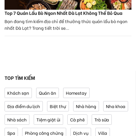
Top 7 Quán Lẩu Bò Ngon Nhất Đà Lạt Không Thể Bỏ Qua
Bạn đang tìm kiếm địa chỉ để thưởng thức quán lẩu bò ngon
nhất Đà Lạt? Trong tiết trời se...
TOP TÌM KIẾM
Khách sạn
Quán ăn
Homestay
Địa điểm du lịch
Biệt thự
Nhà hàng
Nha khoa
Nhà sách
Tiệm giặt ủi
Cà phê
Trà sữa
Spa
Phòng công chứng
Dịch vụ
Villa