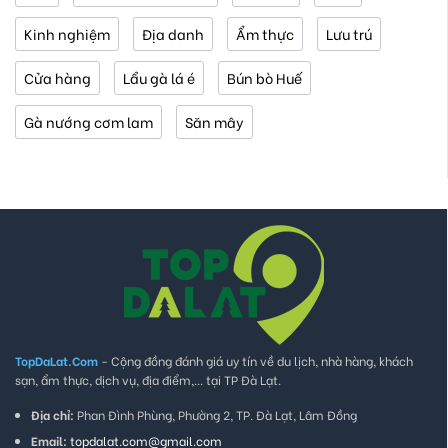
Kinh nghiệm
Địa danh
Ẩm thực
Lưu trú
Cửa hàng
Lẩu gà lá é
Bún bò Huế
Gà nướng cơm lam
Săn mây
TopDaLat.Com
- Cộng đồng đánh giá uy tín về du lịch, nhà hàng, khách
sạn, ẩm thực, dịch vụ, địa điểm,... tại TP Đà Lạt.
Địa chỉ:
Phan Đình Phùng, Phường 2, TP. Đà Lạt, Lâm Đồng
Email:
topdalat.com@gmail.com