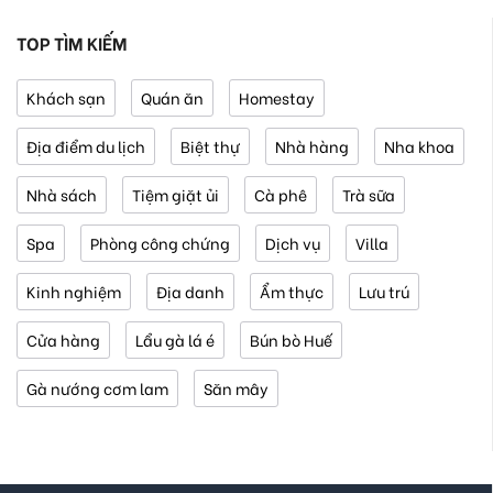
TOP TÌM KIẾM
Khách sạn
Quán ăn
Homestay
Địa điểm du lịch
Biệt thự
Nhà hàng
Nha khoa
Nhà sách
Tiệm giặt ủi
Cà phê
Trà sữa
Spa
Phòng công chứng
Dịch vụ
Villa
Kinh nghiệm
Địa danh
Ẩm thực
Lưu trú
Cửa hàng
Lẩu gà lá é
Bún bò Huế
Gà nướng cơm lam
Săn mây