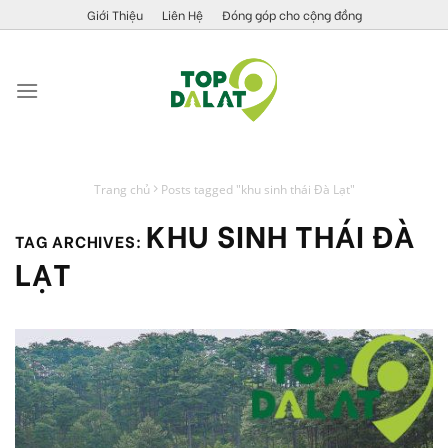
Skip
Giới Thiệu
Liên Hệ
Đóng góp cho cộng đồng
to
content
Trang chủ
Posts tagged "khu sinh thái Đà Lạt"
KHU SINH THÁI ĐÀ
TAG ARCHIVES:
LẠT