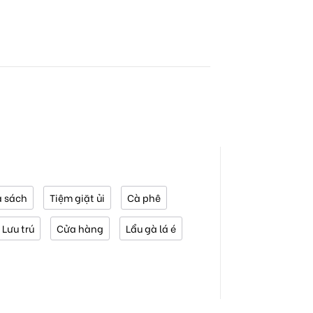
 sách
Tiệm giặt ủi
Cà phê
Lưu trú
Cửa hàng
Lẩu gà lá é