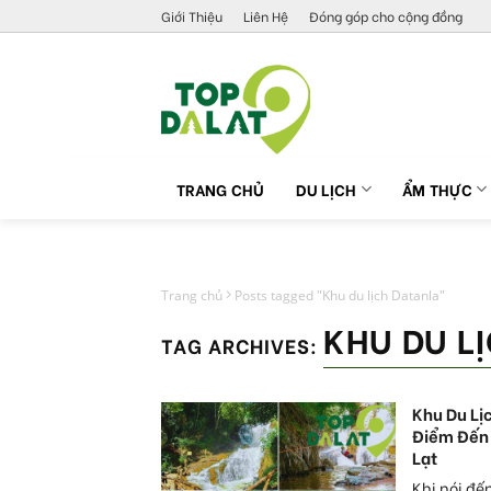
Skip
Giới Thiệu
Liên Hệ
Đóng góp cho cộng đồng
to
content
TRANG CHỦ
DU LỊCH
ẨM THỰC
Trang chủ
Posts tagged "Khu du lịch Datanla"
KHU DU L
TAG ARCHIVES:
Khu Du Lị
Điểm Đến 
Lạt
Khi nói đế