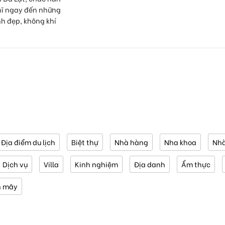
hĩ ngay đến những
nh đẹp, không khí
Địa điểm du lịch
Biệt thự
Nhà hàng
Nha khoa
Nhà
Dịch vụ
Villa
Kinh nghiệm
Địa danh
Ẩm thực
n mây