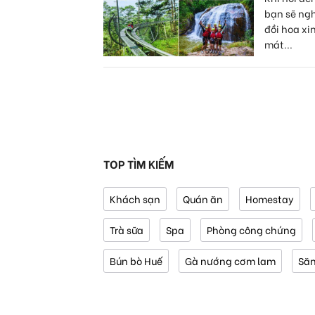
bạn sẽ ng
đồi hoa xi
mát...
TOP TÌM KIẾM
Khách sạn
Quán ăn
Homestay
Trà sữa
Spa
Phòng công chứng
Bún bò Huế
Gà nướng cơm lam
Să