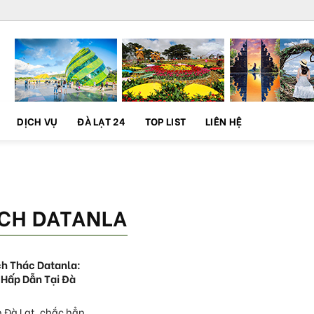
DỊCH VỤ
ĐÀ LẠT 24
TOP LIST
LIÊN HỆ
ỊCH DATANLA
ch Thác Datanla:
Hấp Dẫn Tại Đà
n Đà Lạt, chắc hẳn