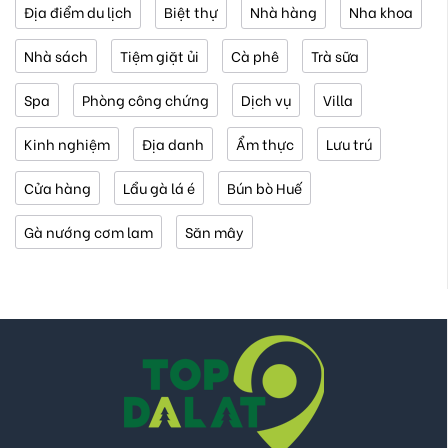
Địa điểm du lịch
Biệt thự
Nhà hàng
Nha khoa
Nhà sách
Tiệm giặt ủi
Cà phê
Trà sữa
Spa
Phòng công chứng
Dịch vụ
Villa
Kinh nghiệm
Địa danh
Ẩm thực
Lưu trú
Cửa hàng
Lẩu gà lá é
Bún bò Huế
Gà nướng cơm lam
Săn mây