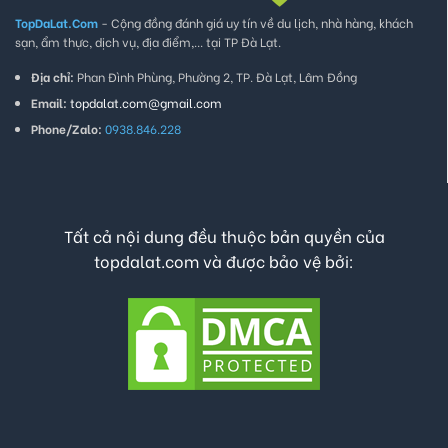
TopDaLat.Com
- Cộng đồng đánh giá uy tín về du lịch, nhà hàng, khách
sạn, ẩm thực, dịch vụ, địa điểm,... tại TP Đà Lạt.
Địa chỉ:
Phan Đình Phùng, Phường 2, TP. Đà Lạt, Lâm Đồng
Email:
topdalat.com@gmail.com
Phone/Zalo:
0938.846.228
Tất cả nội dung đều thuộc bản quyền của
topdalat.com và được bảo vệ bởi: