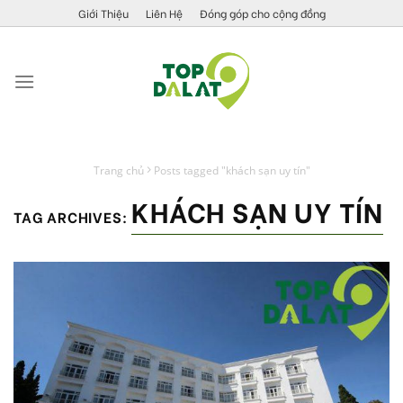
Skip
Giới Thiệu
Liên Hệ
Đóng góp cho cộng đồng
to
content
Trang chủ
Posts tagged "khách sạn uy tín"
KHÁCH SẠN UY TÍN
TAG ARCHIVES: