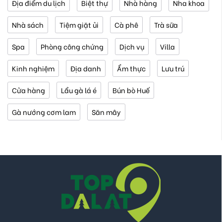
Địa điểm du lịch
Biệt thự
Nhà hàng
Nha khoa
Nhà sách
Tiệm giặt ủi
Cà phê
Trà sữa
Spa
Phòng công chứng
Dịch vụ
Villa
Kinh nghiệm
Địa danh
Ẩm thực
Lưu trú
Cửa hàng
Lẩu gà lá é
Bún bò Huế
Gà nướng cơm lam
Săn mây