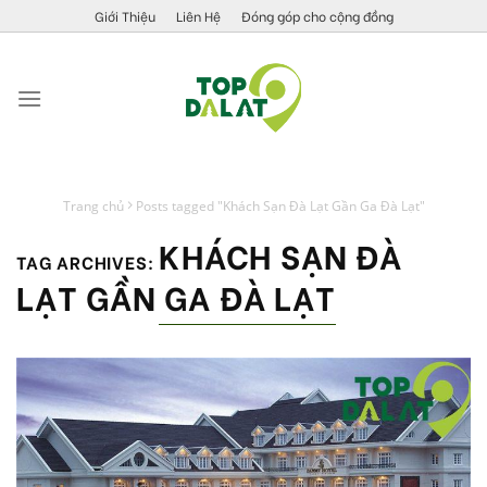
Skip
Giới Thiệu
Liên Hệ
Đóng góp cho cộng đồng
to
content
Trang chủ
Posts tagged "Khách Sạn Đà Lạt Gần Ga Đà Lạt"
KHÁCH SẠN ĐÀ
TAG ARCHIVES:
LẠT GẦN GA ĐÀ LẠT