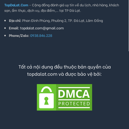
TopDaLat.Com
- Cộng đồng đánh giá uy tín về du lịch, nhà hàng, khách
sạn, ẩm thực, dịch vụ, địa điểm,... tại TP Đà Lạt.
Địa chỉ:
Phan Đình Phùng, Phường 2, TP. Đà Lạt, Lâm Đồng
Email:
topdalat.com@gmail.com
Phone/Zalo:
0938.846.228
Tất cả nội dung đều thuộc bản quyền của
topdalat.com và được bảo vệ bởi: