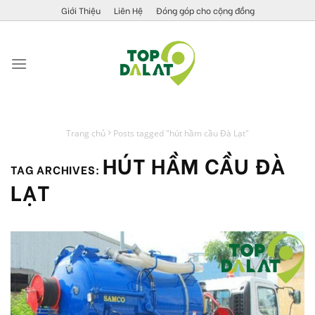
Skip
Giới Thiệu
Liên Hệ
Đóng góp cho cộng đồng
to
content
Trang chủ
Posts tagged "hút hầm cầu Đà Lạt"
HÚT HẦM CẦU ĐÀ
TAG ARCHIVES:
LẠT