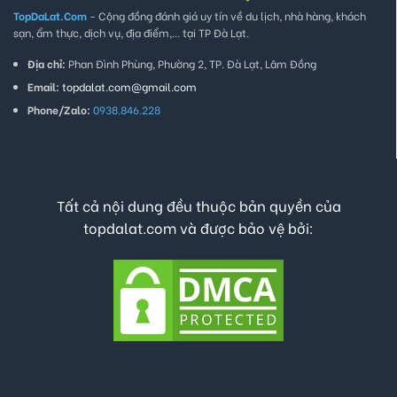
TopDaLat.Com
- Cộng đồng đánh giá uy tín về du lịch, nhà hàng, khách
sạn, ẩm thực, dịch vụ, địa điểm,... tại TP Đà Lạt.
Địa chỉ:
Phan Đình Phùng, Phường 2, TP. Đà Lạt, Lâm Đồng
Email:
topdalat.com@gmail.com
Phone/Zalo:
0938.846.228
Tất cả nội dung đều thuộc bản quyền của
topdalat.com và được bảo vệ bởi: