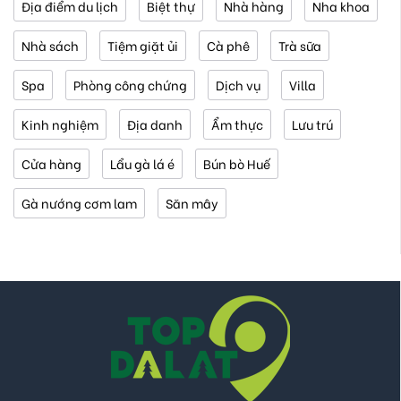
Địa điểm du lịch
Biệt thự
Nhà hàng
Nha khoa
Nhà sách
Tiệm giặt ủi
Cà phê
Trà sữa
Spa
Phòng công chứng
Dịch vụ
Villa
Kinh nghiệm
Địa danh
Ẩm thực
Lưu trú
Cửa hàng
Lẩu gà lá é
Bún bò Huế
Gà nướng cơm lam
Săn mây