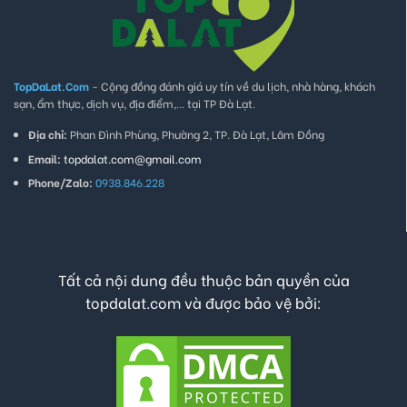
TopDaLat.Com
- Cộng đồng đánh giá uy tín về du lịch, nhà hàng, khách
sạn, ẩm thực, dịch vụ, địa điểm,... tại TP Đà Lạt.
Địa chỉ:
Phan Đình Phùng, Phường 2, TP. Đà Lạt, Lâm Đồng
Email:
topdalat.com@gmail.com
Phone/Zalo:
0938.846.228
Tất cả nội dung đều thuộc bản quyền của
topdalat.com và được bảo vệ bởi: