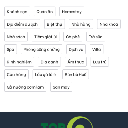
Khách sạn
Quán ăn
Homestay
Địa điểm du lịch
Biệt thự
Nhà hàng
Nha khoa
Nhà sách
Tiệm giặt ủi
Cà phê
Trà sữa
Spa
Phòng công chứng
Dịch vụ
Villa
Kinh nghiệm
Địa danh
Ẩm thực
Lưu trú
Cửa hàng
Lẩu gà lá é
Bún bò Huế
Gà nướng cơm lam
Săn mây