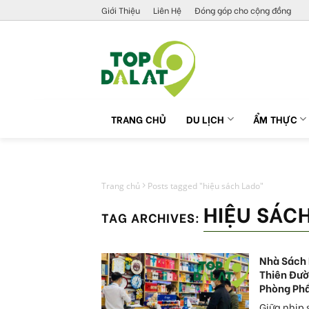
Skip
Giới Thiệu
Liên Hệ
Đóng góp cho cộng đồng
to
content
TRANG CHỦ
DU LỊCH
ẨM THỰC
Trang chủ
Posts tagged "hiệu sách Lado"
HIỆU SÁC
TAG ARCHIVES:
Nhà Sách 
Thiên Đườ
Phòng Phẩ
Giữa nhịp