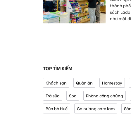
thành phố
sách Lado 
như một đi
TOP TÌM KIẾM
Khách sạn
Quán ăn
Homestay
Trà sữa
Spa
Phòng công chứng
Bún bò Huế
Gà nướng cơm lam
Să