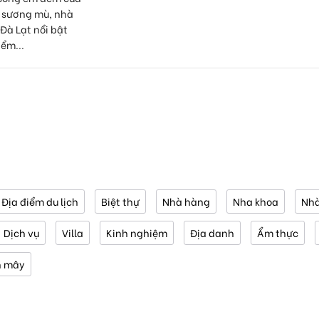
 sương mù, nhà
Đà Lạt nổi bật
ểm...
Địa điểm du lịch
Biệt thự
Nhà hàng
Nha khoa
Nhà
Dịch vụ
Villa
Kinh nghiệm
Địa danh
Ẩm thực
n mây