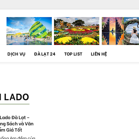
DỊCH VỤ
ĐÀ LẠT 24
TOP LIST
LIÊN HỆ
H LADO
Lado Đà Lạt –
ng Sách và Văn
m Giá Tốt
 sống êm đềm của