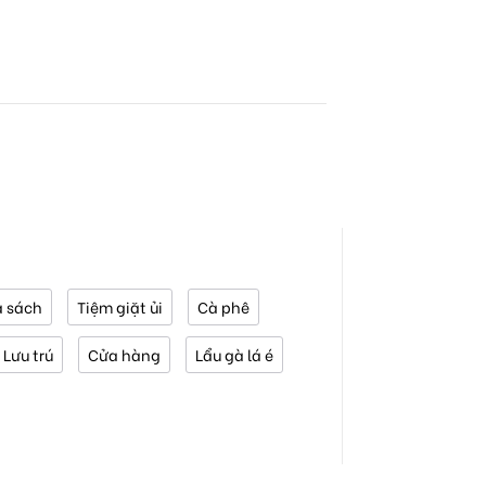
 sách
Tiệm giặt ủi
Cà phê
Lưu trú
Cửa hàng
Lẩu gà lá é