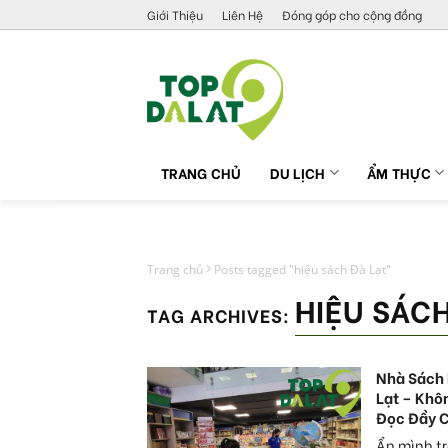
Skip
Giới Thiệu
Liên Hệ
Đóng góp cho cộng đồng
to
content
TRANG CHỦ
DU LỊCH
ẨM THỰC
Trang chủ
Posts tagged "hiệu sách Đà Lạt"
HIỆU SÁC
TAG ARCHIVES:
Nhà Sách
Lạt – Khô
Đọc Đầy 
Ẩn mình t