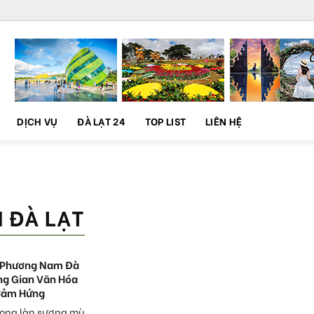
DỊCH VỤ
ĐÀ LẠT 24
TOP LIST
LIÊN HỆ
H ĐÀ LẠT
 Phương Nam Đà
ng Gian Văn Hóa
Cảm Hứng
rong làn sương mù