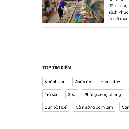
đặc trưng 
sách Phươ
là nơi mua.
TOP TÌM KIẾM
Khách sạn
Quán ăn
Homestay
Trà sữa
Spa
Phòng công chứng
Bún bò Huế
Gà nướng cơm lam
Să