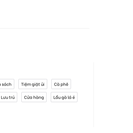
 sách
Tiệm giặt ủi
Cà phê
Lưu trú
Cửa hàng
Lẩu gà lá é