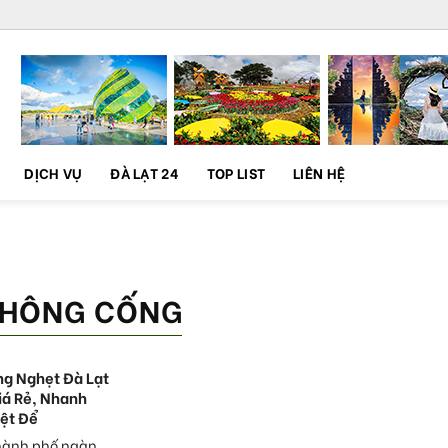
DỊCH VỤ
ĐÀ LẠT 24
TOP LIST
LIÊN HỆ
THÔNG CỐNG
g Nghẹt Đà Lạt
Giá Rẻ, Nhanh
iệt Để
thành phố ngàn