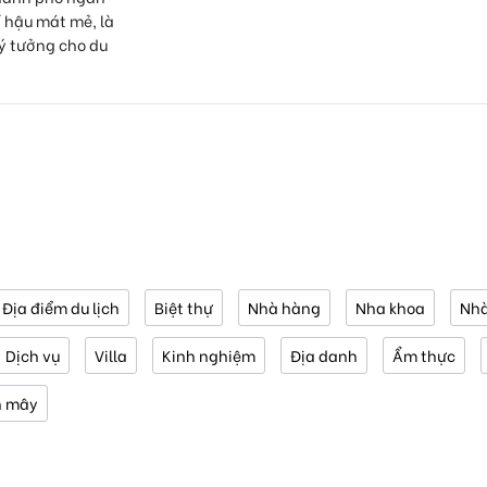
í hậu mát mẻ, là
ý tưởng cho du
Địa điểm du lịch
Biệt thự
Nhà hàng
Nha khoa
Nhà
Dịch vụ
Villa
Kinh nghiệm
Địa danh
Ẩm thực
n mây