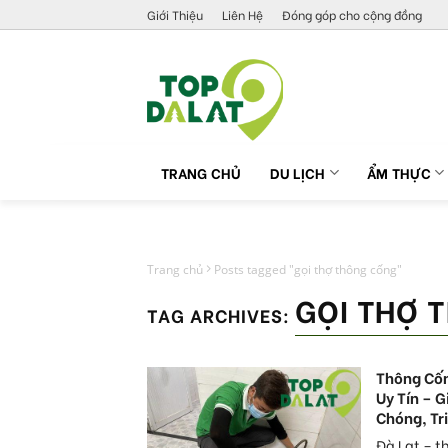
Skip
Giới Thiệu
Liên Hệ
Đóng góp cho cộng đồng
to
content
TRANG CHỦ
DU LỊCH
ẨM THỰC
Trang chủ
Posts tagged "gọi thợ thông cống"
GỌI THỢ 
TAG ARCHIVES:
Thông Cốn
Uy Tín – 
Chóng, Tr
Đà Lạt – 