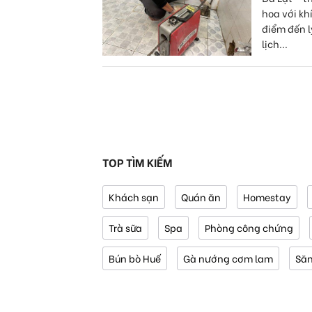
hoa với kh
điểm đến l
lịch...
TOP TÌM KIẾM
Khách sạn
Quán ăn
Homestay
Trà sữa
Spa
Phòng công chứng
Bún bò Huế
Gà nướng cơm lam
Să