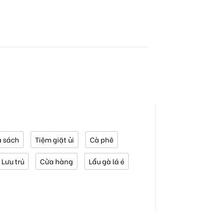
 sách
Tiệm giặt ủi
Cà phê
Lưu trú
Cửa hàng
Lẩu gà lá é