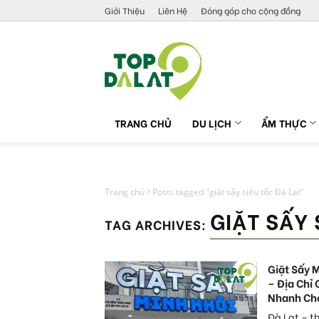
Skip
Giới Thiệu
Liên Hệ
Đóng góp cho cộng đồng
to
content
TRANG CHỦ
DU LỊCH
ẨM THỰC
Trang chủ
Posts tagged "giặt sấy siêu tốc Đà Lạt"
GIẶT SẤY 
TAG ARCHIVES:
Giặt Sấy 
– Địa Chỉ 
Nhanh Ch
Đà Lạt – 