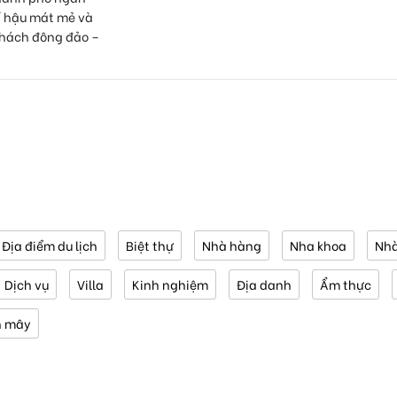
í hậu mát mẻ và
khách đông đảo –
Địa điểm du lịch
Biệt thự
Nhà hàng
Nha khoa
Nhà
Dịch vụ
Villa
Kinh nghiệm
Địa danh
Ẩm thực
n mây