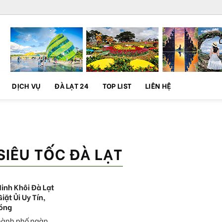
DỊCH VỤ
ĐÀ LẠT 24
TOP LIST
LIÊN HỆ
SIÊU TỐC ĐÀ LẠT
Minh Khôi Đà Lạt
Giặt Ủi Uy Tín,
óng
thành phố ngàn