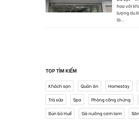
hoa với kh
lượng du 
là...
TOP TÌM KIẾM
Khách sạn
Quán ăn
Homestay
Trà sữa
Spa
Phòng công chứng
Bún bò Huế
Gà nướng cơm lam
Să