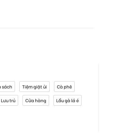
 sách
Tiệm giặt ủi
Cà phê
Lưu trú
Cửa hàng
Lẩu gà lá é