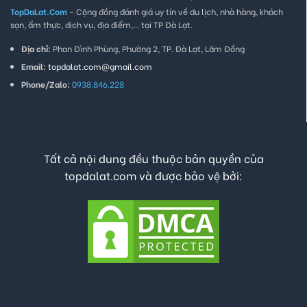
TopDaLat.Com
- Cộng đồng đánh giá uy tín về du lịch, nhà hàng, khách
sạn, ẩm thực, dịch vụ, địa điểm,... tại TP Đà Lạt.
Địa chỉ:
Phan Đình Phùng, Phường 2, TP. Đà Lạt, Lâm Đồng
Email:
topdalat.com@gmail.com
Phone/Zalo:
0938.846.228
Tất cả nội dung đều thuộc bản quyền của
topdalat.com và được bảo vệ bởi: