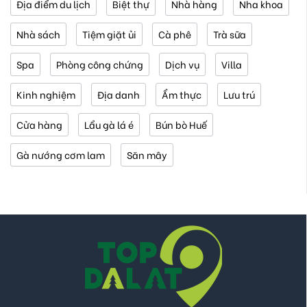
Địa điểm du lịch
Biệt thự
Nhà hàng
Nha khoa
Nhà sách
Tiệm giặt ủi
Cà phê
Trà sữa
Spa
Phòng công chứng
Dịch vụ
Villa
Kinh nghiệm
Địa danh
Ẩm thực
Lưu trú
Cửa hàng
Lẩu gà lá é
Bún bò Huế
Gà nướng cơm lam
Săn mây