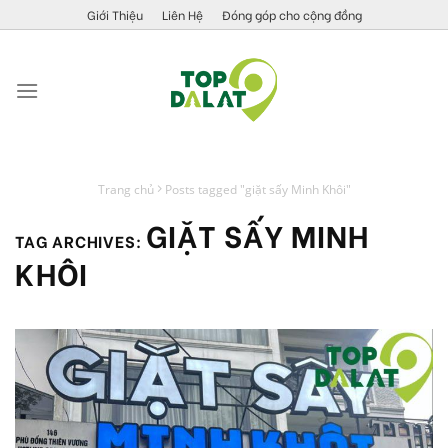
Skip
Giới Thiệu
Liên Hệ
Đóng góp cho cộng đồng
to
content
Trang chủ
Posts tagged "giặt sấy Minh Khôi"
GIẶT SẤY MINH
TAG ARCHIVES:
KHÔI