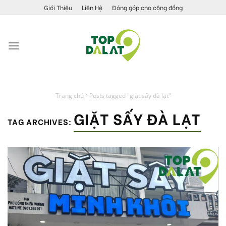
Skip
Giới Thiệu
Liên Hệ
Đóng góp cho cộng đồng
to
content
Trang chủ
Posts tagged "giặt sấy đà lạt"
GIẶT SẤY ĐÀ LẠT
TAG ARCHIVES: