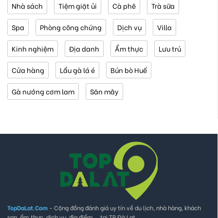
Nhà sách
Tiệm giặt ủi
Cà phê
Trà sữa
Spa
Phòng công chứng
Dịch vụ
Villa
Kinh nghiệm
Địa danh
Ẩm thực
Lưu trú
Cửa hàng
Lẩu gà lá é
Bún bò Huế
Gà nướng cơm lam
Săn mây
TopDaLat.Com
- Cộng đồng đánh giá uy tín về du lịch, nhà hàng, khách
sạn, ẩm thực, dịch vụ, địa điểm,... tại TP Đà Lạt.