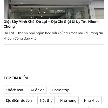
Giặt Sấy Minh Khôi Đà Lạt – Địa Chỉ Giặt Ủi Uy Tín, Nhanh
Chóng
Đà Lạt – thành phố ngàn hoa với khí hậu mát mẻ và lượng du
khách đông đảo – là...
TOP TÌM KIẾM
Khách sạn
Quán ăn
Homestay
Địa điểm du lịch
Biệt thự
Nhà hàng
Nha khoa