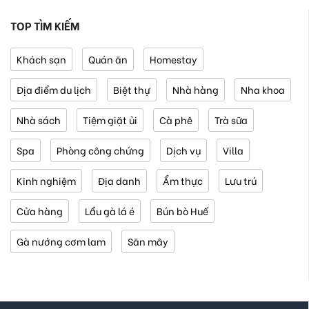
TOP TÌM KIẾM
Khách sạn
Quán ăn
Homestay
Địa điểm du lịch
Biệt thự
Nhà hàng
Nha khoa
Nhà sách
Tiệm giặt ủi
Cà phê
Trà sữa
Spa
Phòng công chứng
Dịch vụ
Villa
Kinh nghiệm
Địa danh
Ẩm thực
Lưu trú
Cửa hàng
Lẩu gà lá é
Bún bò Huế
Gà nướng cơm lam
Săn mây