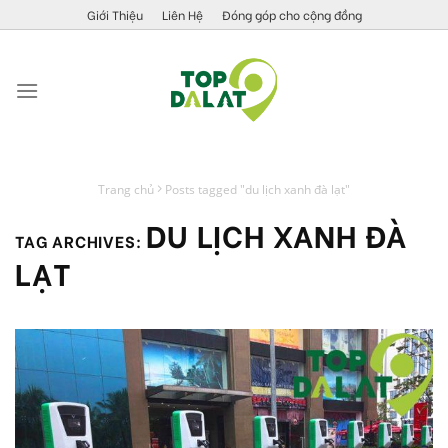
Skip
Giới Thiệu
Liên Hệ
Đóng góp cho cộng đồng
to
content
Trang chủ
Posts tagged "du lịch xanh đà lạt"
DU LỊCH XANH ĐÀ
TAG ARCHIVES:
LẠT