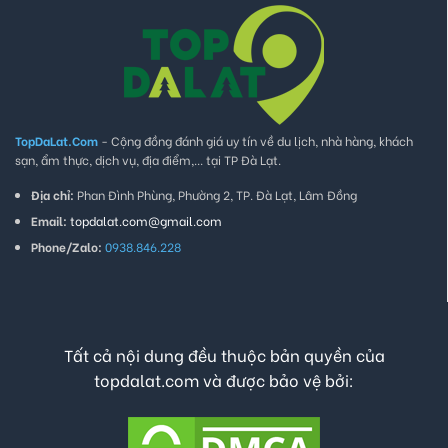
TopDaLat.Com
- Cộng đồng đánh giá uy tín về du lịch, nhà hàng, khách
sạn, ẩm thực, dịch vụ, địa điểm,... tại TP Đà Lạt.
Địa chỉ:
Phan Đình Phùng, Phường 2, TP. Đà Lạt, Lâm Đồng
Email:
topdalat.com@gmail.com
Phone/Zalo:
0938.846.228
Tất cả nội dung đều thuộc bản quyền của
topdalat.com và được bảo vệ bởi: